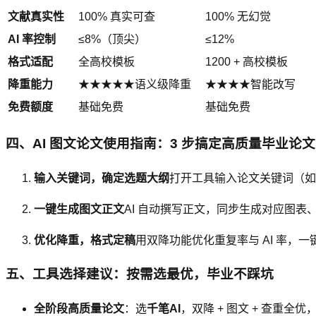
文献真实性
100% 真实可查
100% 无幻觉
AI 率控制
≤8%（顶尖）
≤12%
格式适配
全高校模板
1200 + 高校模板
降重能力
★★★★★语义级降重
★★★★智能改写
免费额度
基础免费
基础免费
四、AI 图文论文使用指南：3 步搞定高质量毕业论文
输入关键词，确定选题大纲
打开工具输入论文关键词（如 
一键生成图文正文
AI 自动撰写正文，同步生成对应图
优化降重，格式定稿
用双降功能优化重复率与 AI 率
五、工具选择建议：按需选最优，毕业不踩坑
全阶段高质量论文
：选
千笔AI
，双降 + 图文 + 查重全