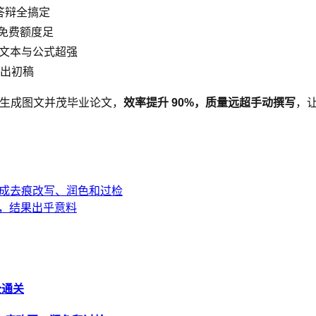
答辩全搞定
免费额度足
文本与公式超强
出初稿
动生成图文并茂毕业论文，
效率提升 90%，质量远超手动撰写
，让
完成去痕改写、润色和过检
篇，结果出乎意料
全通关