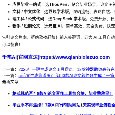
应届毕业一站式
：选
ThouPen
，贴合毕业场景，论文 + 
文科 / 中文优化
：选
豆包学术版
，逻辑流畅、表达自然、
理工科 / 公式代码
：选
DeepSeek 学术版
，免费开源、长
新手 / 短期论文
：选
元宝 AI
，简单高效、完全免费、快速
告别论文焦虑，拒绝熬夜赶稿！输入关键词，五大 AI 工具自
可以躺赢！
千笔AI(官网直达)https://www.qianbixiezuo.com
上一篇：
2026年一键生成论文工具盘点：12款神器助你高效
下一篇：
ai论文生成靠谱吗？我用3款AI论文软件各生成了一
最新文章
格式规范否？8款AI论文写作工具综合榜，毕业季救星！
毕业季不再焦虑！7款AI写作辅助网站1天实现毕业流程