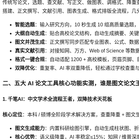
传统写论文，选题、查文献、写正文、做图表、调格式、降重
搭建、正文撰写、文献引用、图表生成、格式排版全流程，几
智能选题
：输入研究方向，10 秒生成 10 组高质量选
大纲自动生成
：贴合高校论文结构，自动生成摘要、关键
图文并茂生成
：正文撰写同步匹配专业图表、公式、数据
真实文献引用
：对接知网、万方、Web of Science
格式一键合规
：自动适配 1200 + 高校模板，页眉页
双降优化
：重复率、AI 率双重降低，轻松通过学校查重与 
二、五大 AI 论文工具核心功能实测，谁是图文论文
1. 千笔AI：中文学术全流程王者，双降技术天花板
核心定位
：本科 / 硕博全阶段学术解决方案，查重降重 + 图文
图文生成能力
：内置科研绘图引擎，自动生成柱状图、折
核心优势
：语义级降重，AI 率稳定≤15%；知网 / 维普