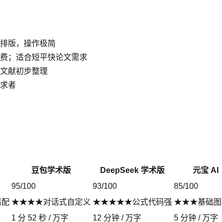
排版，操作极简
费；适合短平快论文需求
文献初步整理
求者
豆包学术版
DeepSeek 学术版
元宝 AI
95/100
93/100
85/100
适配
★★★★对话式自定义
★★★★★公式代码强
★★★基础图
1 分 52 秒 / 万字
12 分钟 / 万字
5 分钟 / 万字