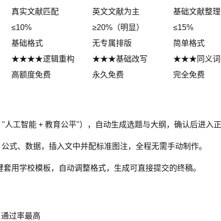
真实文献匹配
英文文献为主
基础文献整理
≤10%
≥20%（明显）
≤15%
基础格式
无专属排版
简单格式
★★★★逻辑重构
★★★基础改写
★★★同义词
高额度免费
永久免费
完全免费
"人工智能 + 教育公平"），自动生成选题与大纲，确认后进入
表、公式、数据，插入文中并配标准图注，全程无需手动制作。
，一键套用学校模板，自动调整格式，生成可直接提交的终稿。
优，通过率最高