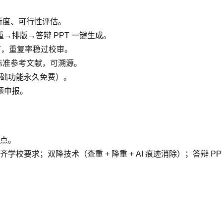
创新度、可行性评估。
排版→答辩 PPT 一键生成。
 以下，重复率稳过校审。
4 标准参考文献，可溯源。
础功能永久免费）。
题申报。
点。
要求；双降技术（查重 + 降重 + AI 痕迹消除）；答辩 PP