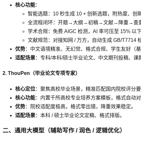
核心功能
：
智能选题：10 秒生成 10 + 创新选题，附热度、
全流程闭环：开题→大纲→初稿→文献→降重→查重→
学术合规：免费 AIGC 检测，AI 率可压至 15%
文献规范：对接知网 / 万方，自动生成 GB/T771
优势
：中文语境精准、无幻觉、格式合规、学生友好（基
适配场景
：专科/本科/硕士毕业论文、中文期刊投稿、课
2. ThouPen（毕业论文专项专家）
核心定位
：聚焦高校毕业场景，精准匹配国内院校评分要
核心功能
：内置千所高校专业培养方案模板，格式自动对齐学校
优势
：院校适配度极高，格式零出错，降重效果稳定。
适配场景
：本科 / 硕士毕业论文定稿、格式排版。
二、通用大模型（辅助写作 / 润色 / 逻辑优化）