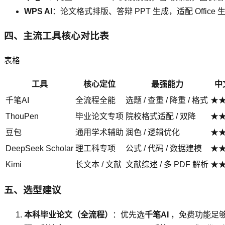
WPS AI
：论文格式排版、答辩 PPT 生成，适配 Office 
四、主流工具核心对比表
表格
工具
核心定位
最强能力
中
千笔AI
全流程全能
选题 / 查重 / 降重 / 格式
★
ThouPen
毕业论文专项
院校格式适配 / 双降
★
豆包
通用学术辅助
润色 / 逻辑优化
★
DeepSeek Scholar
理工科专项
公式 / 代码 / 数据建模
★
Kimi
长文本 / 文献
文献综述 / 多 PDF 解析
★
五、选型建议
本科毕业论文（全流程）
：优先选
千笔AI
，免费功能足够