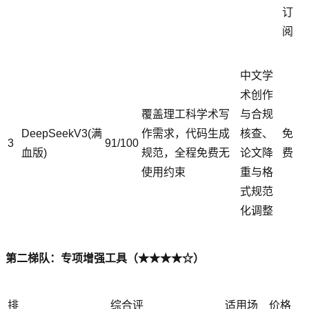
订
阅
中文学
术创作
覆盖理工科学术写
与合规
DeepSeekV3(满
作需求，代码生成
核查、
免
3
91/100
血版)
规范，全程免费无
论文降
费
使用约束
重与格
式规范
化调整
第二梯队：专项增强工具（★★★★☆）
排
综合评
适用场
价格