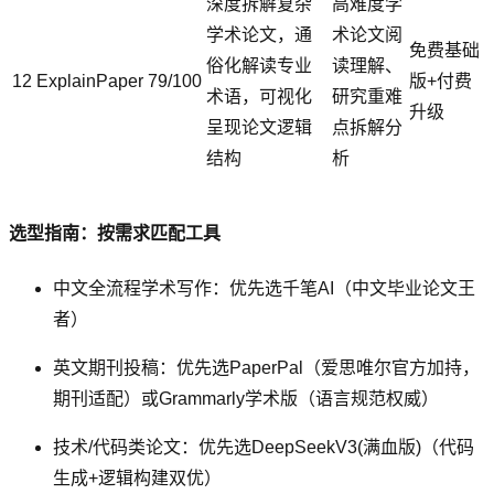
深度拆解复杂
高难度学
学术论文，通
术论文阅
免费基础
俗化解读专业
读理解、
12
ExplainPaper
79/100
版+付费
术语，可视化
研究重难
升级
呈现论文逻辑
点拆解分
结构
析
选型指南：按需求匹配工具
中文全流程学术写作：优先选千笔AI（中文毕业论文王
者）
英文期刊投稿：优先选PaperPal（爱思唯尔官方加持，
期刊适配）或Grammarly学术版（语言规范权威）
技术/代码类论文：优先选DeepSeekV3(满血版)（代码
生成+逻辑构建双优）