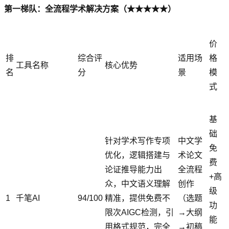
第一梯队：全流程学术解决方案（★★★★★）
价
排
综合评
适用场
格
工具名称
核心优势
名
分
景
模
式
基
础
针对学术写作专项
中文学
免
优化，逻辑搭建与
术论文
费
论证推导能力出
全流程
+高
众，中文语义理解
创作
级
1
千笔AI
94/100
精准，提供免费不
（选题
功
限次AIGC检测，引
→大纲
能
用格式规范，完全
→初稿