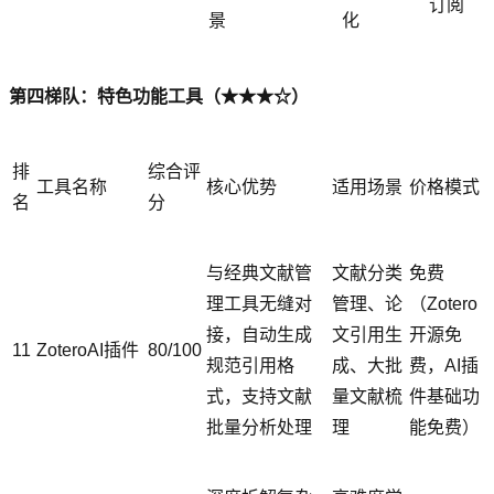
订阅
景
化
第四梯队：特色功能工具（★★★☆）
排
综合评
工具名称
核心优势
适用场景
价格模式
名
分
与经典文献管
文献分类
免费
理工具无缝对
管理、论
（Zotero
接，自动生成
文引用生
开源免
11
ZoteroAI插件
80/100
规范引用格
成、大批
费，AI插
式，支持文献
量文献梳
件基础功
批量分析处理
理
能免费）