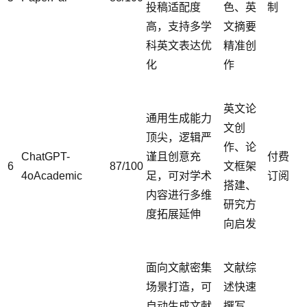
投稿适配度
色、英
制
高，支持多学
文摘要
科英文表达优
精准创
化
作
英文论
通用生成能力
文创
顶尖，逻辑严
作、论
ChatGPT-
谨且创意充
付费
6
87/100
文框架
4oAcademic
足，可对学术
订阅
搭建、
内容进行多维
研究方
度拓展延伸
向启发
面向文献密集
文献综
场景打造，可
述快速
自动生成文献
撰写、