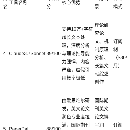
工具名称
核心优势
名
分
景
模式
理论研
支持10万+字符
究论
超长文本处
文、机
订阅
理，深度分析
制原理
制
4
Claude3.7Sonnet
89/100
与理论推导能
分析、
（$30/
力强悍，内容
长篇文
月）
严谨，虚假引
献综述
用概率极低
创作
由爱思唯尔研
国际期
发，英文论文
刊英文
润色专业度拉
论文撰
满，国际期刊
写润
订阅
5
PaperPal
88/100