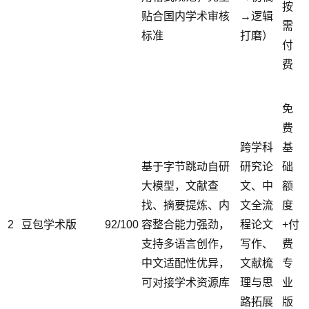
按
贴合国内学术审核
→逻辑
需
标准
打磨）
付
费
免
费
跨学科
基
基于字节跳动自研
研究论
础
大模型，文献查
文、中
额
找、摘要提炼、内
文全流
度
2
豆包学术版
92/100
容整合能力强劲，
程论文
+付
支持多语言创作，
写作、
费
中文适配性优异，
文献梳
专
可对接学术资源库
理与思
业
路拓展
版