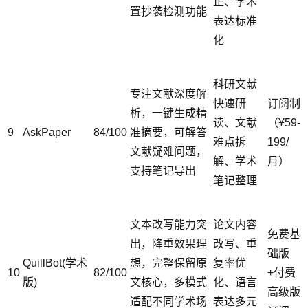
正、学术
置抄袭检测功能
表达标准
化
科研文献
专注文献深度解
快速研
订阅制
析，一键生成精
读、文献
（¥59-
9
AskPaper
84/100
准摘要，可解答
难点拆
199/
文献疑难问题，
解、学术
月）
支持笔记导出
笔记整理
文本改写能力突
论文内容
免费基
出，降重效果理
改写、重
础版
QuillBot(学术
想，完整保留原
复率优
10
82/100
+付费
版)
文核心，多模式
化、语言
高级版
适配不同学术场
表达多元