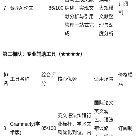
订阅
7
魔匠AI论文
86/100
综述，实现文
大规模
制
献分析与引用
文献整
管理一站式完
理与深
成
度分析
第三梯队：专业辅助工具（★★★★）
排
综合评
价格模
工具名称
核心优势
适用场景
名
分
式
国际论文
英文润
英文语法纠错行
色、语法
Grammarly(学
业标杆，学术文
8
85/100
错误修
订阅制
术版)
风优化到位，内