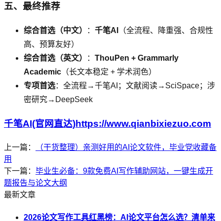
五、最终推荐
综合首选（中文）
：
千笔AI
（全流程、降重强、合规性
高、预算友好）
综合首选（英文）
：
ThouPen + Grammarly
Academic
（长文本稳定 + 学术润色）
专项首选
：全流程→千笔AI；文献阅读→SciSpace；涉
密研究→DeepSeek
千笔AI(官网直达)https://www.qianbixiezuo.com
上一篇：
（干货整理）亲测好用的AI论文软件，毕业党收藏备
用
下一篇：
毕业生必备：9款免费AI写作辅助网站，一键生成开
题报告与论文大纲
最新文章
2026论文写作工具红黑榜：AI论文平台怎么选？清单来