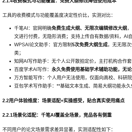
2.1.4收费模式与功能覆盖：免费大纲修改降低使用成本
工具的收费模式与功能覆盖度决定性价比，实测对比：
千笔AI：官网明确
免费生成大纲、无限次编辑修改大纲
，
文进行付费，无隐形消费；支持上传自有数据/资料，AI
WPSAI论文助手：官方限制
5次免费大纲生成
，无无限次
类；
知网AI写作助手：无个人公开散拍定价，主打机构合作套
百度学术AI写作：
永久免费使用基础学术辅助功能，无论
万方智能写作：个人用户无法使用，仅面向高校、科研院
豆包学术写作助手：**基础文本生成、简易大纲功能永
2.2用户体验维度：场景适配+实操感受，贴合真实使用痛点
2.2.1场景化适配：千笔AI覆盖全场景，竞品各有侧重
不同用户的论文场景需求差异显著，实测适配性如下：