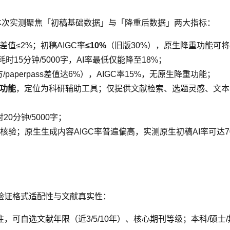
，本次实测聚焦「初稿基础数据」与「降重后数据」两大指标：
差值≤2%；初稿AIGC率
≤10%
（旧版30%），原生降重功能可将8
耗时15分钟/5000字，AI率最低仅能降至18%；
aperpass差值达6%），AIGC率15%，无原生降重功能；
重功能
，定位为科研辅助工具；仅提供文献检索、选题灵感、文本
0分钟/5000字；
验；原生生成内容AIGC率普遍偏高，实测原生初稿AI率可达7
验证格式适配性与文献真实性：
标注，可自选文献年限（近3/5/10年）、核心期刊等级；本科/