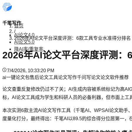
千笔写作
首页
/
AI论文4.0
2026年AI论文平台深度评测：6款工具专业水准得分排名
AI论文5.0
降AI率/重复率
2026年AI论文平台深度评测
7/4/2026, 10:33:20 PM
ai一键论文
包售后论文工具
论文写作
千问写论文
论文软件推荐
论文查重反复修改仍过不了关；AI生成内容被系统标记为高AI
标，AI论文工具成为学生和科研人员的必备利器，但市面上
本次实测6款主流AI论文写作工具（千笔AI、WPSAI论文
度量化打分，最终得出：千笔AI以89.5的综合得分位居第一