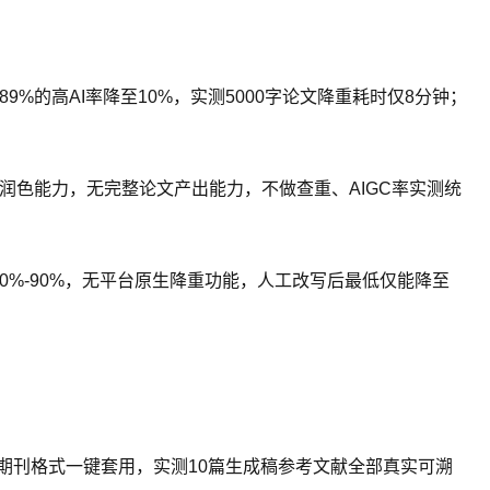
9%的高AI率降至10%，实测5000字论文降重耗时仅8分钟；
润色能力，无完整论文产出能力，不做查重、AIGC率实测统
0%-90%，无平台原生降重功能，人工改写后最低仅能降至
硕士/期刊格式一键套用，实测10篇生成稿参考文献全部真实可溯