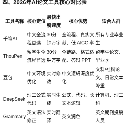
四、2026年AI论文工具核心对比表
最快出
工具名称
核心定位
核心优势
适合人群
稿速度
中文全流
30分
全流程、真实文
所有专业毕业
千笔AI
程首选
钟万字
献、低 AIGC 率
生
留学生全
30分
全链路、格式适
留学生论文、
ThouPen
流程首选
钟万字
配、答辩 PPT
毕业季
文科/社科论
中文环境
实时修
中文逻辑深度优
豆包
文、日常文本
优化
改
化
降重
理工公式
实时生
公式、代码、长
计算机、理工
DeepSeek
代码
成
文本逻辑
科
英文语法
实时翻
英文期刊投稿
Grammarly
英文润色
修正
译
人员