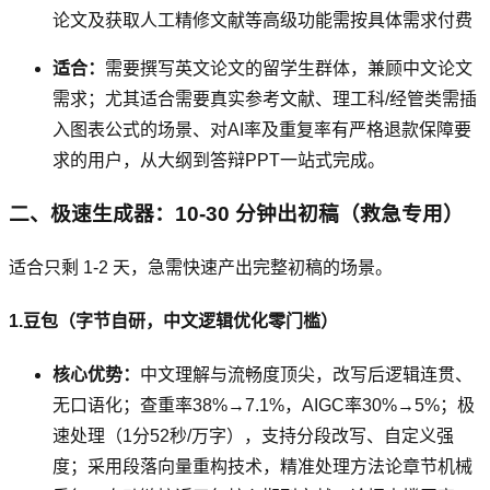
论文及获取人工精修文献等高级功能需按具体需求付费
适合：
需要撰写英文论文的留学生群体，兼顾中文论文
需求；尤其适合需要真实参考文献、理工科/经管类需插
入图表公式的场景、对AI率及重复率有严格退款保障要
求的用户，从大纲到答辩PPT一站式完成。
二、极速生成器：10-30 分钟出初稿（救急专用）
适合只剩 1-2 天，急需快速产出完整初稿的场景。
1.豆包（字节自研，中文逻辑优化零门槛）
核心优势：
中文理解与流畅度顶尖，改写后逻辑连贯、
无口语化；查重率38%→7.1%，AIGC率30%→5%；极
速处理（1分52秒/万字），支持分段改写、自定义强
度；采用段落向量重构技术，精准处理方法论章节机械