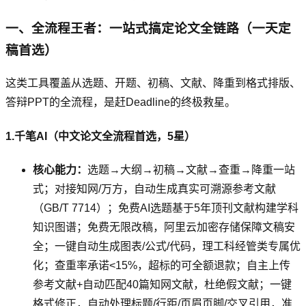
一、全流程王者：一站式搞定论文全链路（一天定
稿首选）
这类工具覆盖从选题、开题、初稿、文献、降重到格式排版、
答辩PPT的全流程，是赶Deadline的终极救星。
1.千笔AI（中文论文全流程首选，5星）
核心能力：
选题→大纲→初稿→文献→查重→降重一站
式；对接知网/万方，自动生成真实可溯源参考文献
（GB/T 7714）；免费AI选题基于5年顶刊文献构建学科
知识图谱；免费无限改稿，阿里云加密存储保障文稿安
全；一键自动生成图表/公式/代码，理工科经管类专属优
化；查重率承诺<15%，超标的可全额退款；自主上传
参考文献+自动匹配40篇知网文献，杜绝假文献；一键
格式修正，自动处理标题/行距/页眉页脚/交叉引用，准