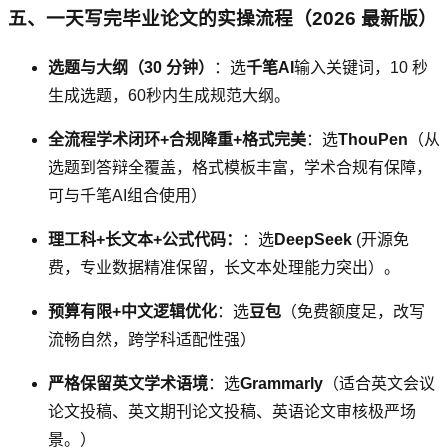
五、一天写完毕业论文的实操流程（2026 最新版）
选题与大纲（30 分钟）
：选
千笔AI
输入关键词，10 秒
生成选题，60秒内生成规范大纲。
全流程学术闭环+合规降重+格式完美
：选
ThouPen
（从
选题到答辩全覆盖，格式模板丰富，学术合规有保障，
可与千笔AI组合使用）
理工科+长文本+公式代码：
：选
DeepSeek
(开源免
费，专业数据精准保留，长文本处理能力突出）。
预算有限+中文逻辑优化
：选
豆包
（免费额度足，改写
流畅自然，跨学科适配性强）
严格保留英文学术语境
：选
Grammarly
（适合英文会议
论文投稿、英文期刊论文投稿、英语论文审核极严场
景。）