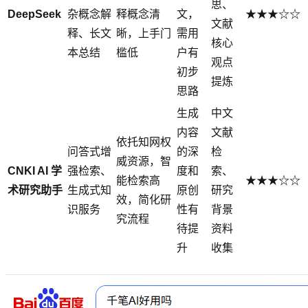
思、
DeepSeek
杂概念解
释概念清
文，
★★★☆☆
文献
释、长文
晰，上手门
需用
核心
本总结
槛低
户有
观点
初步
提炼
思路
生成
中文
内容
文献
依托知网权
问答式增
的深
检
威资源，智
CNKI AI 学
强检索、
度和
索、
能检索高
★★★☆☆
术研究助手
生成式知
原创
研究
效，简化研
识服务
性有
背景
究流程
待提
资料
升
收集