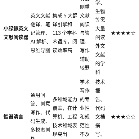
学、
侧重
生物
英文文献
集成 5 大翻
文献
等需
翻译、笔
译引擎和
阅读
小绿鲸英文
大量
记管理、
113 个学科
与管
★★★★☆
文献阅读器
阅读
AI 解析、
术语库，阅
理，
外文
思维导图
读效率高
写作
文献
辅助
的学
较弱
科
学术
技术
写作
报
通用问
多领域能力
的专
告、
答、创意
覆盖，在计
业性
代码
写作、代
智谱清言
算机、工程
和规
文档
★★★☆☆
码生成、
技术领域表
范性
撰
多模态创
现突出
不及
写、
作