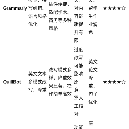
检查、拼
文，
文、
插件便捷，
Grammarly
写纠错、
对内
留学
★★★★☆
适配学术、
语言风格
容逻
生作
商务等多种
优化
辑提
业润
风格
升有
色
限
过度
改写
英文
可能
改写模式多
论文
英文文本
影响
样，降重效
降
QuillBot
多模式改
原
★★★★☆
果显著，操
重、
写、降重
意，
作简单高效
句子
需人
优化
工核
对
医
功能