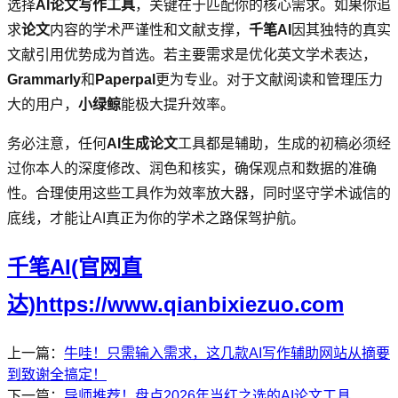
选择
AI论文写作工具
，关键在于匹配你的核心需求。如果你追
求
论文
内容的学术严谨性和文献支撑，
千笔AI
因其独特的真实
文献引用优势成为首选。若主要需求是优化英文学术表达，
Grammarly
和
Paperpal
更为专业。对于文献阅读和管理压力
大的用户，
小绿鲸
能极大提升效率。
务必注意，任何
AI生成论文
工具都是辅助，生成的初稿必须经
过你本人的深度修改、润色和核实，确保观点和数据的准确
性。合理使用这些工具作为效率放大器，同时坚守学术诚信的
底线，才能让AI真正为你的学术之路保驾护航。
千笔AI(官网直
达)https://www.qianbixiezuo.com
上一篇：
牛哇！只需输入需求，这几款AI写作辅助网站从摘要
到致谢全搞定！
下一篇：
导师推荐！盘点2026年当红之选的AI论文工具