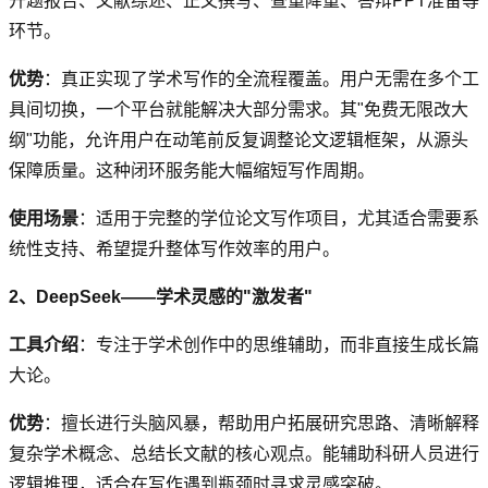
开题报告、文献综述、正文撰写、查重降重、答辩PPT准备等
环节。
优势
：真正实现了学术写作的全流程覆盖。用户无需在多个工
具间切换，一个平台就能解决大部分需求。其"免费无限改大
纲"功能，允许用户在动笔前反复调整论文逻辑框架，从源头
保障质量。这种闭环服务能大幅缩短写作周期。
使用场景
：适用于完整的学位论文写作项目，尤其适合需要系
统性支持、希望提升整体写作效率的用户。
2、DeepSeek——学术灵感的"激发者"
工具介绍
：专注于学术创作中的思维辅助，而非直接生成长篇
大论。
优势
：擅长进行头脑风暴，帮助用户拓展研究思路、清晰解释
复杂学术概念、总结长文献的核心观点。能辅助科研人员进行
逻辑推理，适合在写作遇到瓶颈时寻求灵感突破。