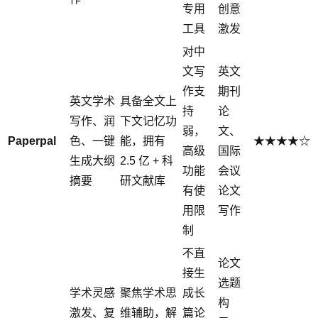
专用
创意
工具
激发
对中
文写
英文
作支
期刊
英文学术
具备全文上
持
论
写作、润
下文记忆功
弱，
文、
Paperpal
色、一键
能，拥有
★★★★☆
高级
国际
生成大纲
2.5 亿 + 科
功能
会议
摘要
研文献库
有使
论文
用限
写作
制
不直
论文
接生
选题
学术灵感
聚焦学术思
成长
构
激发、复
维辅助，解
篇论