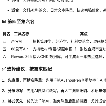
适合：
文科/社科论文、日常文本降重、快速初稿优化、
📊 第四至第六名
排名
工具名称
亮点
四
严写AI
擅长管理学、经济学、社科类论文，逻辑框
五
68爱写AIr
支持教材/专著/课题申报书，财税合规审查
六
Reword 365
接入CNKI数据库，可生成近三年热点选题
✅ 选择建议：按需求匹配
1、
先查重，再精准降重
：先用千笔AI/ThouPen查重复率
2、
分层改写
：先用AI做基础改写，再人工调整逻辑、术语与
3、
格式优先
：优先选千笔AI，避免降重后重新排版，尤其适