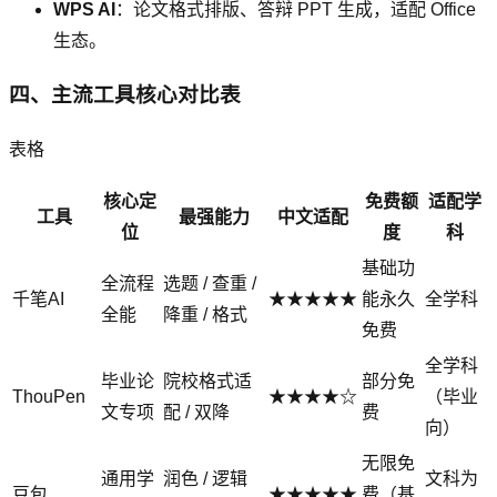
WPS AI
：论文格式排版、答辩 PPT 生成，适配 Office
生态。
四、主流工具核心对比表
表格
核心定
免费额
适配学
工具
最强能力
中文适配
位
度
科
基础功
全流程
选题 / 查重 /
千笔AI
★★★★★
能永久
全学科
全能
降重 / 格式
免费
全学科
毕业论
院校格式适
部分免
ThouPen
★★★★☆
（毕业
文专项
配 / 双降
费
向）
无限免
通用学
润色 / 逻辑
文科为
豆包
★★★★★
费（基