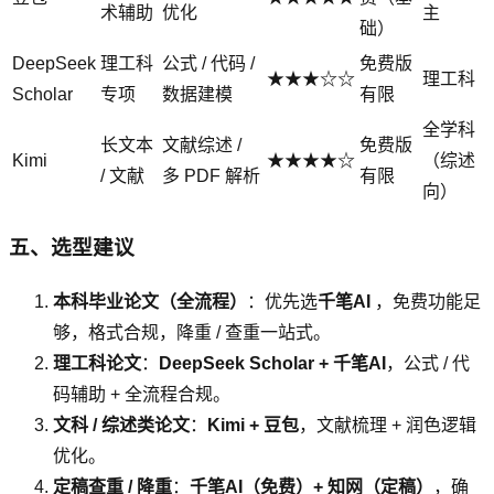
术辅助
优化
主
础）
DeepSeek
理工科
公式 / 代码 /
免费版
★★★☆☆
理工科
Scholar
专项
数据建模
有限
全学科
长文本
文献综述 /
免费版
Kimi
★★★★☆
（综述
/ 文献
多 PDF 解析
有限
向）
五、选型建议
本科毕业论文（全流程）
：优先选
千笔AI
，免费功能足
够，格式合规，降重 / 查重一站式。
理工科论文
：
DeepSeek Scholar + 千笔AI
，公式 / 代
码辅助 + 全流程合规。
文科 / 综述类论文
：
Kimi + 豆包
，文献梳理 + 润色逻辑
优化。
定稿查重 / 降重
：
千笔AI（免费）+ 知网（定稿）
，确