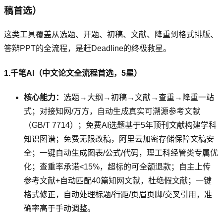
稿首选）
这类工具覆盖从选题、开题、初稿、文献、降重到格式排版、
答辩PPT的全流程，是赶Deadline的终极救星。
1.千笔AI（中文论文全流程首选，5星）
核心能力：
选题→大纲→初稿→文献→查重→降重一站
式；对接知网/万方，自动生成真实可溯源参考文献
（GB/T 7714）；免费AI选题基于5年顶刊文献构建学科
知识图谱；免费无限改稿，阿里云加密存储保障文稿安
全；一键自动生成图表/公式/代码，理工科经管类专属优
化；查重率承诺<15%，超标的可全额退款；自主上传
参考文献+自动匹配40篇知网文献，杜绝假文献；一键
格式修正，自动处理标题/行距/页眉页脚/交叉引用，准
确率高于手动调整。