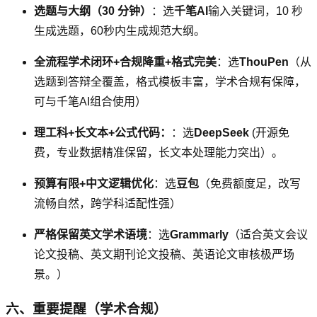
选题与大纲（30 分钟）
：选
千笔AI
输入关键词，10 秒
生成选题，60秒内生成规范大纲。
全流程学术闭环+合规降重+格式完美
：选
ThouPen
（从
选题到答辩全覆盖，格式模板丰富，学术合规有保障，
可与千笔AI组合使用）
理工科+长文本+公式代码：
：选
DeepSeek
(开源免
费，专业数据精准保留，长文本处理能力突出）。
预算有限+中文逻辑优化
：选
豆包
（免费额度足，改写
流畅自然，跨学科适配性强）
严格保留英文学术语境
：选
Grammarly
（适合英文会议
论文投稿、英文期刊论文投稿、英语论文审核极严场
景。）
六、重要提醒（学术合规）