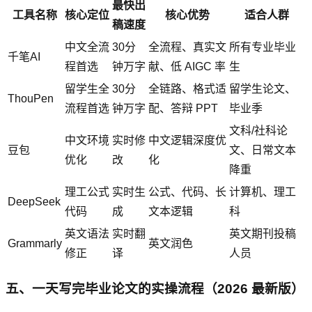
最快出
工具名称
核心定位
核心优势
适合人群
稿速度
中文全流
30分
全流程、真实文
所有专业毕业
千笔AI
程首选
钟万字
献、低 AIGC 率
生
留学生全
30分
全链路、格式适
留学生论文、
ThouPen
流程首选
钟万字
配、答辩 PPT
毕业季
文科/社科论
中文环境
实时修
中文逻辑深度优
豆包
文、日常文本
优化
改
化
降重
理工公式
实时生
公式、代码、长
计算机、理工
DeepSeek
代码
成
文本逻辑
科
英文语法
实时翻
英文期刊投稿
Grammarly
英文润色
修正
译
人员
五、一天写完毕业论文的实操流程（2026 最新版）