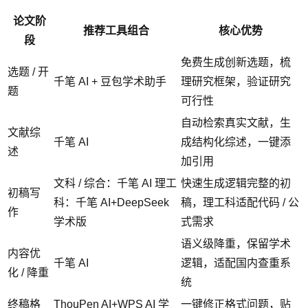
论文阶
推荐工具组合
核心优势
段
免费生成创新选题，梳
选题 / 开
千笔 AI + 豆包学术助手
理研究框架，验证研究
题
可行性
自动检索真实文献，生
文献综
千笔 AI
成结构化综述，一键添
述
加引用
文科 / 综合：千笔 AI 理工
快速生成逻辑完整的初
初稿写
科：千笔 AI+DeepSeek
稿，理工科适配代码 / 公
作
学术版
式需求
语义级降重，保留学术
内容优
千笔 AI
逻辑，适配国内查重系
化 / 降重
统
终稿格
ThouPen AI+WPS AI 学
一键修正格式问题，贴