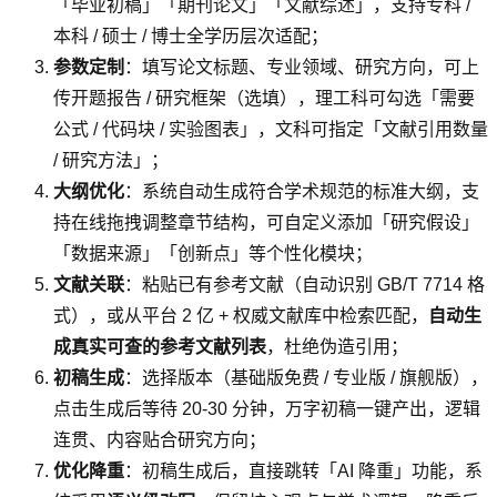
「毕业初稿」「期刊论文」「文献综述」，支持专科 /
本科 / 硕士 / 博士全学历层次适配；
参数定制
：填写论文标题、专业领域、研究方向，可上
传开题报告 / 研究框架（选填），理工科可勾选「需要
公式 / 代码块 / 实验图表」，文科可指定「文献引用数量
/ 研究方法」；
大纲优化
：系统自动生成符合学术规范的标准大纲，支
持在线拖拽调整章节结构，可自定义添加「研究假设」
「数据来源」「创新点」等个性化模块；
文献关联
：粘贴已有参考文献（自动识别 GB/T 7714 格
式），或从平台 2 亿 + 权威文献库中检索匹配，
自动生
成真实可查的参考文献列表
，杜绝伪造引用；
初稿生成
：选择版本（基础版免费 / 专业版 / 旗舰版），
点击生成后等待 20-30 分钟，万字初稿一键产出，逻辑
连贯、内容贴合研究方向；
优化降重
：初稿生成后，直接跳转「AI 降重」功能，系