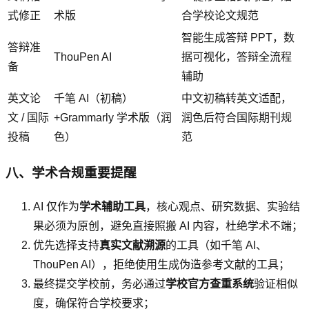
式修正
术版
合学校论文规范
智能生成答辩 PPT，数
答辩准
ThouPen AI
据可视化，答辩全流程
备
辅助
英文论
千笔 AI（初稿）
中文初稿转英文适配，
文 / 国际
+Grammarly 学术版（润
润色后符合国际期刊规
投稿
色）
范
八、学术合规重要提醒
AI 仅作为
学术辅助工具
，核心观点、研究数据、实验结
果必须为原创，避免直接照搬 AI 内容，杜绝学术不端；
优先选择支持
真实文献溯源
的工具（如千笔 AI、
ThouPen AI），拒绝使用生成伪造参考文献的工具；
最终提交学校前，务必通过
学校官方查重系统
验证相似
度，确保符合学校要求；