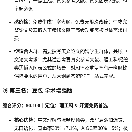
→PPT；一键生成、真实参考文献、真实图表公式、AI
率超必退
💰价格：
免费生成千字大纲，免费无限次改稿；生成完
整论文及获取人工精修文献等高级功能需按具体需求付
费
💡适合人群：
需要撰写英文论文的留学生群体，兼顾中
文论文需求；尤其适合需要真实参考文献、理工科/经管
类需插入图表公式的场景、对AI率及重复率有严格退款
保障要求的用户，从大纲到答辩PPT一站式完成。
🥉 第三名：豆包 学术增强版
综合评分：96/100｜定位：理工科 & 开源免费首选
核心优势：
中文理解与流畅度顶尖，改写后逻辑连贯、
无口语化；查重率38%→7.1%，AIGC率30%→5%；极