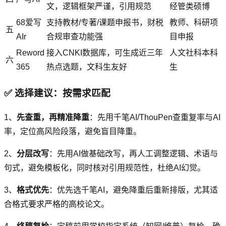
文，逻辑框架严谨，引用规范
经管类硕博
68爱写
支持教材/专著/课题申报书，财税
教师、科研项
五
AIr
合规审查功能强
目申报
Reword
接入CNKI数据库，可生成近三年
人文社科本科
六
365
热点选题，文科生友好
生
✅ 选择建议：按需求匹配
1、
先查重，再精准降重
：先用千笔AI/ThouPen查重复率与AI
率，定位高风险段落，避免盲目降重。
2、
分层改写
：先用AI做基础改写，再人工调整逻辑、术语与
句式，避免模板化，同时核对引用规范性，杜绝AI幻觉。
3、
格式优先
：优先选千笔AI，避免降重后重新排版，尤其适
合格式要求严格的高校论文。