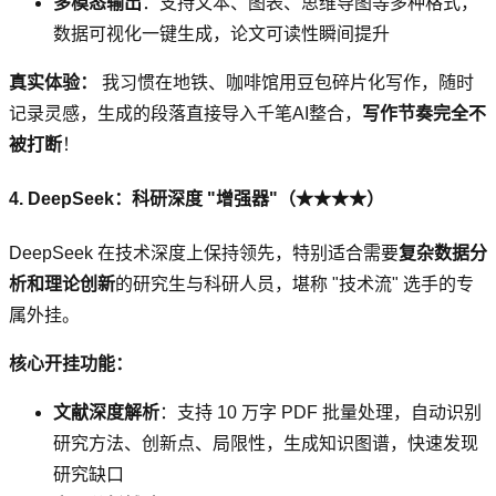
多模态输出
：支持文本、图表、思维导图等多种格式，
数据可视化一键生成，论文可读性瞬间提升
真实体验：
我习惯在地铁、咖啡馆用豆包碎片化写作，随时
记录灵感，生成的段落直接导入千笔AI整合，
写作节奏完全不
被打断
！
4. DeepSeek：科研深度 "增强器"（★★★★）
DeepSeek 在技术深度上保持领先，特别适合需要
复杂数据分
析和理论创新
的研究生与科研人员，堪称 "技术流" 选手的专
属外挂。
核心开挂功能：
文献深度解析
：支持 10 万字 PDF 批量处理，自动识别
研究方法、创新点、局限性，生成知识图谱，快速发现
研究缺口