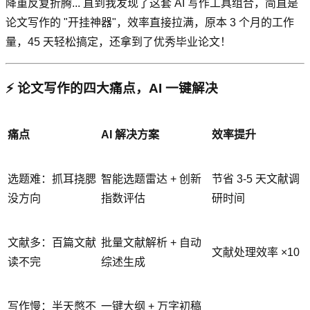
降重反复折腾... 直到我发现了这套 AI 写作工具组合，简直是
论文写作的 "开挂神器"，效率直接拉满，原本 3 个月的工作
量，45 天轻松搞定，还拿到了优秀毕业论文！
⚡ 论文写作的四大痛点，AI 一键解决
痛点
AI 解决方案
效率提升
选题难：抓耳挠腮
智能选题雷达 + 创新
节省 3-5 天文献调
没方向
指数评估
研时间
文献多：百篇文献
批量文献解析 + 自动
文献处理效率 ×10
读不完
综述生成
写作慢：半天憋不
一键大纲 + 万字初稿