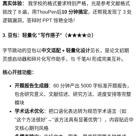
真实体验：
我学校的格式要求特别严格，光是参考文献格式
就改了 8 遍，用ThouPen后
10 分钟搞定
，还帮我发现了 3 处
逻辑漏洞，答辩时 PPT 惊艳全场！
3. 豆包：轻量化 "写作搭子"（★★★★☆）
字节跳动的豆包以
中文适配 + 轻量化设计
见长，是论文初期
灵感启动器和碎片化写作助手，与 千笔AI 形成完美互补。
核心开挂功能：
开题报告生成器
：60 分钟产出 5000 字标准开题报告，
包含研究意义、文献综述、研究方法、进度安排等完整
模块
学术话术优化
：把口语化表达转为规范学术语言（如
"这个方法很好"→"该方法具有显著优势"），内容贴近中
文核心期刊风格