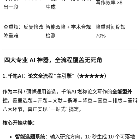
写作效率 ×8
出一段
生成
查重烦：反复修改
智能双降 + 学术合规
降重时间缩短
降重难
检测
70%
️ 四大专业 AI 神器，全流程覆盖无死角
1. 千笔AI：论文全流程 "主引擎"（★★★★★）
作为本科 / 硕博通用首选，千笔AI 堪称论文写作的
全能型外
挂
，覆盖选题→开题→文献→撰写→降重→查重→排版→答辩
八大环节，真正实现 "一站式" 搞定。
核心开挂功能：
智能选题系统
：输入研究方向，10 秒生成 10 个可落地