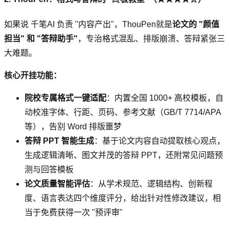
如果说 千笔AI 负责 "内容产出"，ThouPen就是
论文的 "颜值
担当" 和 "答辩助手"
，专治格式混乱、排版崩溃、答辩紧张三
大难题。
核心开挂功能：
院校专属格式一键适配
：内置全国 1000+ 高校模板，自
动校准字体、行距、页码、参考文献（GB/T 7714/APA
等），告别 Word 排版噩梦
答辩 PPT 智能生成
：基于论文内容自动提取核心观点，
生成逻辑清晰、图文并茂的答辩 PPT，还附常见问题预
测与回答模板
论文质量智能评估
：从学术规范、逻辑结构、创新程
度、语言表达四个维度评分，给出针对性修改建议，相
当于免费获得一次 "预评审"