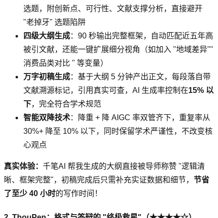
选题，附创新点、可行性、文献支撑分析，直接避开
"老掉牙" 选题陷阱
四级大纲生成
：90 秒输出完整框架，自动匹配近五年高
被引文献，还能一键扩展细分视角（如加入 "地域差异""
消费品类对比 " 等变量）
万字初稿生成
：基于大纲 5 分钟产出正文，每段落自带
文献溯源标记，引用真实可查，AI 生成率控制在
15% 以
下
，完全符合学术规范
智能双降技术
：降重 + 降 AIGC 率双管齐下，重复率从
30%+ 降至 10% 以下，同时保留学术严谨性，不改变核
心观点
真实体验：
千笔AI 帮我生成的大纲直接被导师称赞 "逻辑清
晰、框架完整"，初稿完成后只需补充实证数据和细节，
节省
了至少 40 小时
的写作时间！
2. ThouPen：格式与答辩的 "终极救星"（★★★★☆）