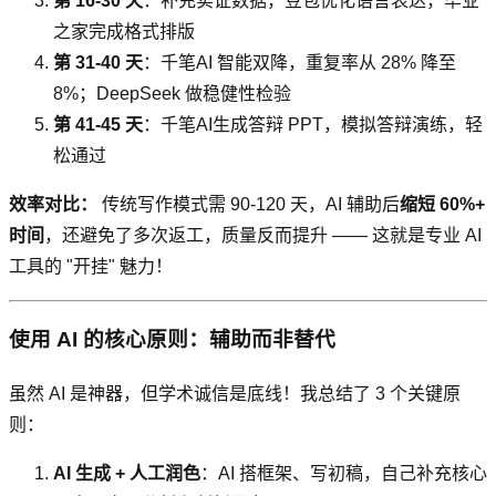
第 16-30 天
：补充实证数据，豆包优化语言表达，毕业
之家完成格式排版
第 31-40 天
：千笔AI 智能双降，重复率从 28% 降至
8%；DeepSeek 做稳健性检验
第 41-45 天
：千笔AI生成答辩 PPT，模拟答辩演练，轻
松通过
效率对比：
传统写作模式需 90-120 天，AI 辅助后
缩短 60%+
时间
，还避免了多次返工，质量反而提升 —— 这就是专业 AI
工具的 "开挂" 魅力！
使用 AI 的核心原则：辅助而非替代
虽然 AI 是神器，但学术诚信是底线！我总结了 3 个关键原
则：
AI 生成 + 人工润色
：AI 搭框架、写初稿，自己补充核心