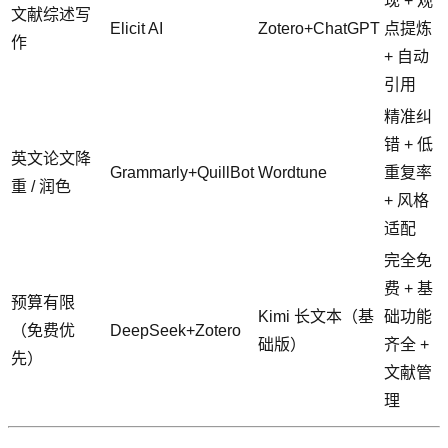
现 + 观
文献综述写
Elicit AI
Zotero+ChatGPT
点提炼
作
+ 自动
引用
精准纠
错 + 低
英文论文降
Grammarly+QuillBot
Wordtune
重复率
重 / 润色
+ 风格
适配
完全免
费 + 基
预算有限
Kimi 长文本（基
础功能
（免费优
DeepSeek+Zotero
础版）
齐全 +
先）
文献管
理