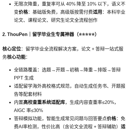
无限次降重，重复率可从 40% 降至 10% 以下，语义不
变
价格
：基础版免费，高级版按需付费
适用
：本科毕业
论文、课程论文、研究生论文全流程创作
2. ThouPen｜留学毕业生专属神器（⭐⭐⭐⭐⭐）
核心定位
：留学毕业全流程解决方案，论文 + 答辩一站式服
务
核心功能
：
全链路覆盖：选题→开题→初稿→降重→排版→答辩
PPT 生成
适配留学海外高校格式规范，自动生成任务书、开题报
告等配套材料
内置
高校查重系统适配库
，生成内容查重率≤20%，
AIGC 率≤30%
答辩模拟功能，智能生成常见问题与回答要点
价格
：免
费AI率检测，性价比高（含论文全流程 + 答辩辅助）
适