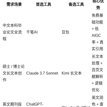
核心优
需求场景
首选工具
备选工具
势
免费基
础功能
中文本科毕
+ 低
业论文全流
千笔AI
豆包
AIGC
程
率 + 真
实引用
长文本
处理 +
硕士 / 博士论
百页文
文长文本创
Claude 3.7 Sonnet
Kimi 长文本
献解析
作
+ 逻辑
优化
英文润
英文期刊投
ChatGPT-
色 + 查