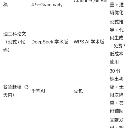
Claude+QuillBot
稿
4.5+Grammarly
重 + 逻
辑优化
公式推
导 + 代
理工科论文
码生成
（公式 / 代
DeepSeek 学术版
WPS AI 学术版
+ 免费 /
码）
低成本
使用
30 分
钟出初
紧急赶稿（3
稿 + 无
千笔AI
豆包
天内）
限次降
重 + 答
辩辅助
文献发