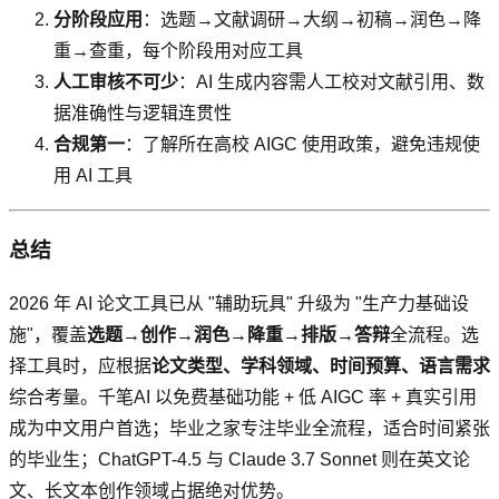
分阶段应用
：选题→文献调研→大纲→初稿→润色→降
重→查重，每个阶段用对应工具
人工审核不可少
：AI 生成内容需人工校对文献引用、数
据准确性与逻辑连贯性
合规第一
：了解所在高校 AIGC 使用政策，避免违规使
用 AI 工具
总结
2026 年 AI 论文工具已从 "辅助玩具" 升级为 "生产力基础设
施"，覆盖
选题→创作→润色→降重→排版→答辩
全流程。选
择工具时，应根据
论文类型、学科领域、时间预算、语言需求
综合考量。千笔AI 以免费基础功能 + 低 AIGC 率 + 真实引用
成为中文用户首选；毕业之家专注毕业全流程，适合时间紧张
的毕业生；ChatGPT-4.5 与 Claude 3.7 Sonnet 则在英文论
文、长文本创作领域占据绝对优势。