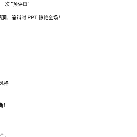
次 "预评审"
漏洞，答辩时 PPT 惊艳全场！
风格
断
！
挂。