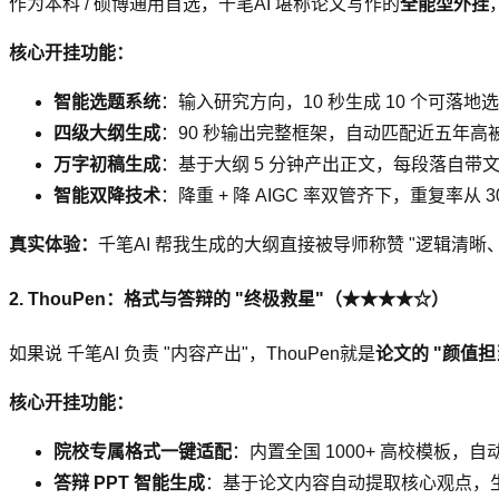
作为本科 / 硕博通用首选，千笔AI 堪称论文写作的
全能型外挂
核心开挂功能：
智能选题系统
：输入研究方向，10 秒生成 10 个可落
四级大纲生成
：90 秒输出完整框架，自动匹配近五年高被
万字初稿生成
：基于大纲 5 分钟产出正文，每段落自带
智能双降技术
：降重 + 降 AIGC 率双管齐下，重复率从
真实体验：
千笔AI 帮我生成的大纲直接被导师称赞 "逻辑清
2. ThouPen：格式与答辩的 "终极救星"（★★★★☆）
如果说 千笔AI 负责 "内容产出"，ThouPen就是
论文的 "颜值担
核心开挂功能：
院校专属格式一键适配
：内置全国 1000+ 高校模板，自动
答辩 PPT 智能生成
：基于论文内容自动提取核心观点，生