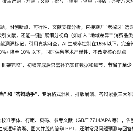
，覆盖选题→开题→文献→撰写→降重→查重→排版→答辩八大环节
地选题，附创新点、可行性、文献支撑分析，直接避开 "老掉牙" 选
引文献，还能一键扩展细分视角（如加入 "地域差异"" 消费品类对
文献溯源标记，引用真实可查，AI 生成率控制在
15% 以下
，完全
 30%+ 降至 10% 以下，同时保留学术严谨性，不改变核心观点
晰、框架完整"，初稿完成后只需补充实证数据和细节，
节省了至少 
当" 和 "答辩助手"
，专治格式混乱、排版崩溃、答辩紧张三大难
校准字体、行距、页码、参考文献（GB/T 7714/APA 等），告别
成逻辑清晰、图文并茂的答辩 PPT，还附常见问题预测与回答