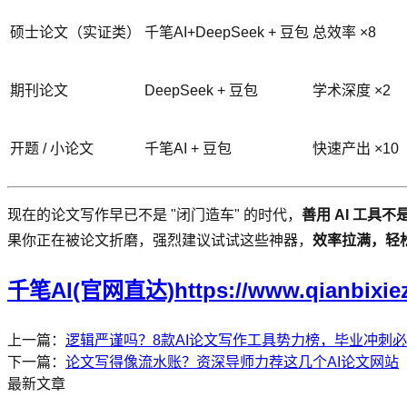
硕士论文（实证类）
千笔AI+DeepSeek + 豆包
总效率 ×8
期刊论文
DeepSeek + 豆包
学术深度 ×2
开题 / 小论文
千笔AI + 豆包
快速产出 ×10
现在的论文写作早已不是 "闭门造车" 的时代，
善用 AI 工
果你正在被论文折磨，强烈建议试试这些神器，
效率拉满，轻
千笔AI(官网直达)https://www.qianbixie
上一篇：
逻辑严谨吗？8款AI论文写作工具势力榜，毕业冲刺
下一篇：
论文写得像流水账？资深导师力荐这几个AI论文网站
最新文章