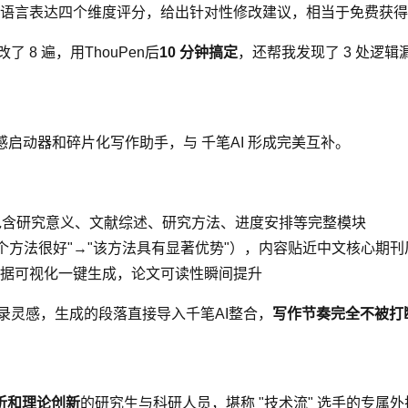
语言表达四个维度评分，给出针对性修改建议，相当于免费获得一
8 遍，用ThouPen后
10 分钟搞定
，还帮我发现了 3 处逻辑
启动器和碎片化写作助手，与 千笔AI 形成完美互补。
告，包含研究意义、文献综述、研究方法、进度安排等完整模块
个方法很好"→"该方法具有显著优势"），内容贴近中文核心期刊
据可视化一键生成，论文可读性瞬间提升
录灵感，生成的段落直接导入千笔AI整合，
写作节奏完全不被打
析和理论创新
的研究生与科研人员，堪称 "技术流" 选手的专属外