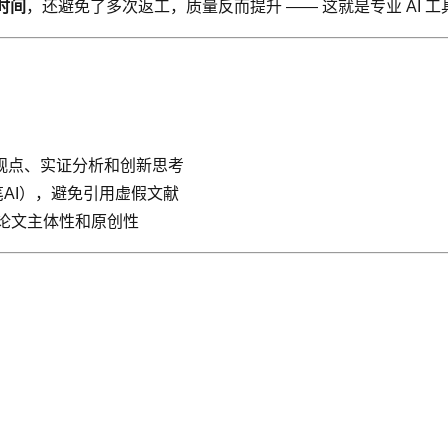
 时间
，还避免了多次返工，质量反而提升 —— 这就是专业 AI 工具
心观点、实证分析和创新思考
AI），避免引用虚假文献
确保论文主体性和原创性