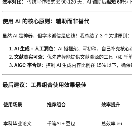
效率对比：
传统写作模式需 90-120 天，AI 辅助后
缩短 60%+
使用 AI 的核心原则：辅助而非替代
虽然 AI 是神器，但学术诚信是底线！我总结了 3 个关键原则：
AI 生成 + 人工润色
：AI 搭框架、写初稿，自己补充核
文献真实可查
：优先选择能提供文献溯源的工具（如 千笔
AIGC 率合规
：控制 AI 生成内容比例在 15% 以下，
最后建议：工具组合使用效果最佳
使用场景
推荐组合
效率提升
本科毕业论文
千笔AI + 豆包
总效率 ×6