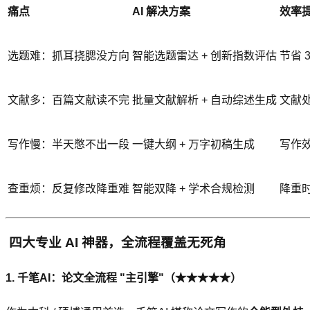
痛点
AI 解决方案
效率
选题难：抓耳挠腮没方向
智能选题雷达 + 创新指数评估
节省 
文献多：百篇文献读不完
批量文献解析 + 自动综述生成
文献处
写作慢：半天憋不出一段
一键大纲 + 万字初稿生成
写作效
查重烦：反复修改降重难
智能双降 + 学术合规检测
降重时
️ 四大专业 AI 神器，全流程覆盖无死角
1. 千笔AI：论文全流程 "主引擎"（★★★★★）