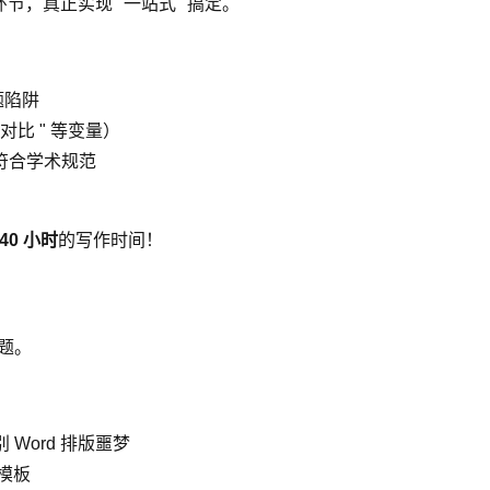
，真正实现 "一站式" 搞定。
题陷阱
比 " 等变量）
符合学术规范
40 小时
的写作时间！
题。
 Word 排版噩梦
模板