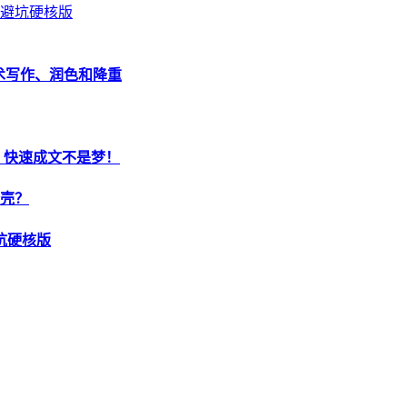
测避坑硬核版
学术写作、润色和降重
，快速成文不是梦！
套壳？
坑硬核版
AI论文