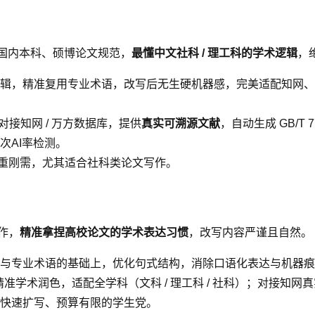
配国内本科、硕博论文规范，
最懂中文社科 / 理工科的学术逻辑
，
辑，精准复用专业术语，改写后无生硬机器感，完美适配知网、维普查
接知网 / 万方数据库，提供
真实可溯源文献
，自动生成 GB/T
次AI率检测。
降重刚需，尤其适合社科类论文写作。
操作，
精准拿捏高校论文的学术表达习惯
，改写内容严谨且自然。
与专业术语的基础上，优化句式结构，消除口语化表达与机器痕
精准学术润色，适配全学科（文科 / 理工科 / 社科）；对接
快速扩写、预算有限的学生党。