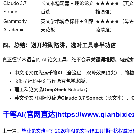
Claude 3.7
长文本稳定器 + 理论论文
★★★★★（英文
Sonnet
首选
推演强）
Grammarly
英文学术润色标杆 + 纠错
★★★★★（母语
Academic
天花板
范精准）
四、总结：避开堆砌陷阱，选对工具事半功倍
真正懂学术语言的 AI 论文工具，绝不会靠
关键词堆砌、句式拼
中文论文优先选
千笔AI
（全流程 + 双降效果顶尖）、
笔捷
文科 / 社科中文写作选
豆包学术版
；
理工科论文选
DeepSeek Scholar
；
英文论文 / 国际投稿选
Claude 3.7 Sonnet
（长文本）、
G
千笔AI(官网直达)https://www.qianbixie
上一篇：
毕业论文难写？2026年AI论文写作工具排行榜权威