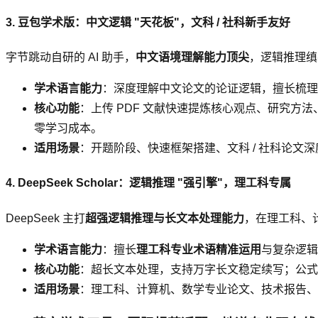
3. 豆包学术版：中文逻辑 "天花板"，文科 / 社科新手友好
字节跳动自研的 AI 助手，
中文语境理解能力顶尖
，逻辑推理缜
学术语言能力
：深度理解中文论文的论证逻辑，擅长梳理
核心功能
：上传 PDF 文献快速提炼核心观点、研究
零学习成本。
适用场景
：开题阶段、快速框架搭建、文科 / 社科论文
4. DeepSeek Scholar：逻辑推理 "强引擎"，理工科专属
DeepSeek 主打
超强逻辑推理与长文本处理能力
，在理工科、
学术语言能力
：擅长
理工科专业术语精准运用
与复杂逻辑
核心功能
：超长文本处理，支持万字长文稳定续写；公式
适用场景
：理工科、计算机、数学专业论文、技术报告、