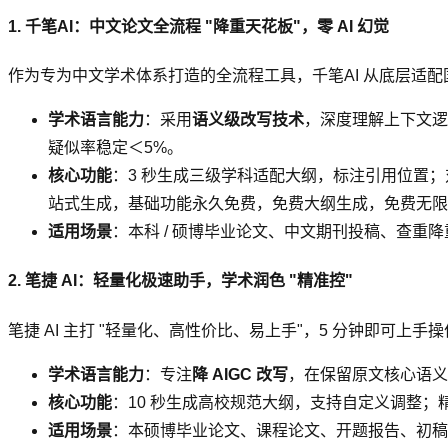
1. 千笔AI：中文论文全流程 "降重天花板"，零 AI 幻觉
作为专为中文学术体系打造的全流程工具，千笔AI 从底层适
学术语言能力
：采用
语义级改写技术
，深度理解上下文逻
疑似率稳定＜5%。
核心功能
：3 秒生成三级学科适配大纲，标注引用位置；对
站式生成，基础功能永久免费，免费大纲生成，免费无限
适用场景
：本科 / 硕博毕业论文、中文期刊投稿、查重
2. 笔捷 AI：轻量化极速助手，学术润色 "精准控"
笔捷 AI 主打 "轻量化、高性价比、易上手"，5 分钟即可上手
学术语言能力
：专注
降 AIGC 改写
，在保留原文核心语义
核心功能
：10 秒生成高校规范大纲，支持自定义调整；
适用场景
：本硕博毕业论文、课程论文、开题报告、初稿