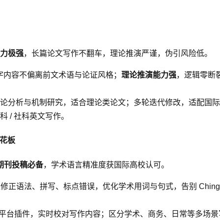
力极强
，长篇论文写作不翻车，理论推演严谨，伪引风险低。
00 字内容不偏离前文术语与论证风格；
理论推演能力强
，逻辑零断裂
论分析与机制研究，适合理论类论文；多轮迭代修改，适配国际
 / 社科英文写作。
天花板
期刊投稿必备
，学术语言精准度获国际高校认可。
修正语法、拼写、标点错误，优化学术用词与句式，告别 Chin
引用格式；多平台插件，实时校对写作内容；区分学术、商务、日常等多