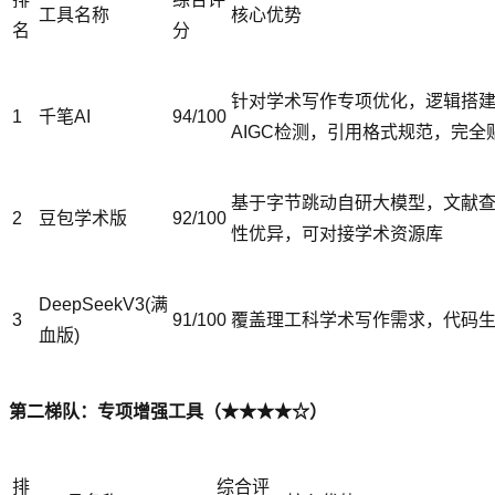
工具名称
核心优势
名
分
针对学术写作专项优化，逻辑搭
1
千笔AI
94/100
AIGC检测，引用格式规范，完
基于字节跳动自研大模型，文献
2
豆包学术版
92/100
性优异，可对接学术资源库
DeepSeekV3(满
3
91/100
覆盖理工科学术写作需求，代码
血版)
第二梯队：专项增强工具（★★★★☆）
排
综合评