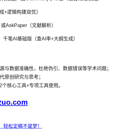
码生成+逻辑构建双优）
AskPaper（文献解析）
）、千笔AI基础版（查AI率+大纲生成）
来源与数据准确性，杜绝伪引、数据错误等学术问题；
替代原创研究与思考；
2个核心工具+专项工具使用。
zuo.com
布，轻松定稿不是梦！