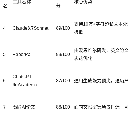
工具名称
核心优势
名
分
支持10万+字符超长文本
4
Claude3.7Sonnet
89/100
极低
由爱思唯尔研发，英文论
5
PaperPal
88/100
表达优化
ChatGPT-
6
87/100
通用生成能力顶尖，逻辑
4oAcademic
7
魔匠AI论文
86/100
面向文献密集场景打造，