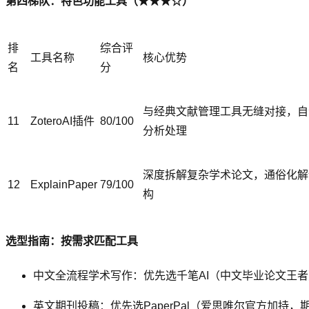
第四梯队：特色功能工具（★★★☆）
排
综合评
工具名称
核心优势
名
分
与经典文献管理工具无缝对接，自
11
ZoteroAI插件
80/100
分析处理
深度拆解复杂学术论文，通俗化解
12
ExplainPaper
79/100
构
选型指南：按需求匹配工具
中文全流程学术写作：优先选千笔AI（中文毕业论文王者
英文期刊投稿：优先选PaperPal（爱思唯尔官方加持，期