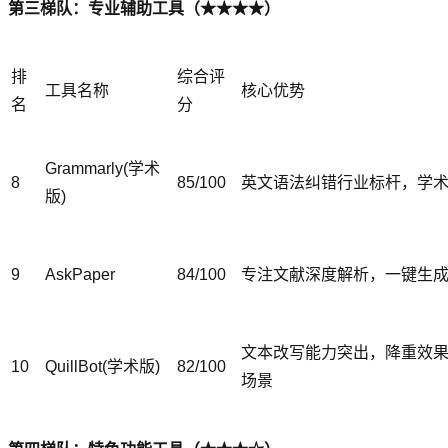
第三梯队：专业辅助工具（★★★★）
排
综合评
工具名称
核心优势
名
分
Grammarly(学术
8
85/100
英文语法纠错行业标杆，学
版)
9
AskPaper
84/100
专注文献深度解析，一键生
文本改写能力突出，降重效
10
QuillBot(学术版)
82/100
场景