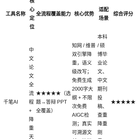
核
心
适配
工具名称
全流程覆盖能力
核心优势
综合评分
定
场景
位
本科
知网 / 维普
/ 硕
中
双引擎降
博毕
文
重，语义
业论
论
级改写；
文、
文
免费生成
中文
全
2000字大
期刊
流
★★★★★（选
纲 + 不限
投
千笔AI
程
题→答辩 PPT
★★★★★
次免费
稿、
+
全覆盖）
AIGC检
查重
降
测；真实
降重
重
可溯源文
刚
天