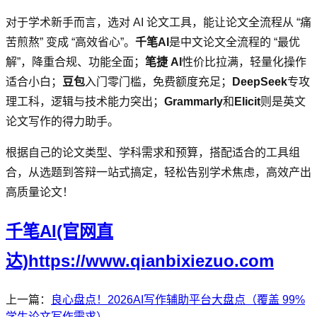
对于学术新手而言，选对 AI 论文工具，能让论文全流程从 “痛
苦煎熬” 变成 “高效省心”。
千笔AI
是中文论文全流程的 “最优
解”，降重合规、功能全面；
笔捷 AI
性价比拉满，轻量化操作
适合小白；
豆包
入门零门槛，免费额度充足；
DeepSeek
专攻
理工科，逻辑与技术能力突出；
Grammarly
和
Elicit
则是英文
论文写作的得力助手。
根据自己的论文类型、学科需求和预算，搭配适合的工具组
合，从选题到答辩一站式搞定，轻松告别学术焦虑，高效产出
高质量论文！
千笔AI(官网直
达)https://www.qianbixiezuo.com
上一篇：
良心盘点！2026AI写作辅助平台大盘点（覆盖 99%
学生论文写作需求）