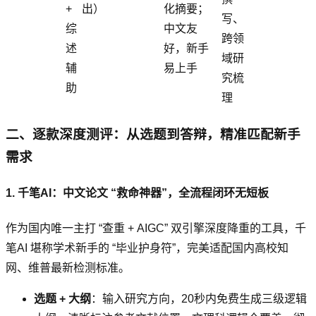
+
出）
化摘要；
写、
综
中文友
跨领
述
好，新手
域研
辅
易上手
究梳
助
理
二、逐款深度测评：从选题到答辩，精准匹配新手
需求
1. 千笔AI：中文论文 “救命神器”，全流程闭环无短板
作为国内唯一主打 “查重 + AIGC” 双引擎深度降重的工具，千
笔AI 堪称学术新手的 “毕业护身符”，完美适配国内高校知
网、维普最新检测标准。
选题 + 大纲
：输入研究方向，20秒内免费生成三级逻辑