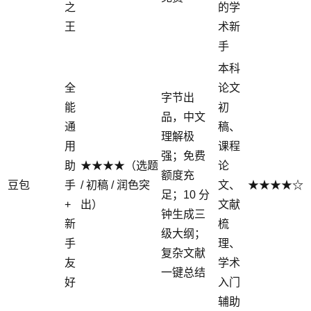
之
的学
王
术新
手
本科
全
论文
字节出
能
初
品，中文
通
稿、
理解极
用
课程
强；免费
助
★★★★（选题
论
额度充
豆包
手
/ 初稿 / 润色突
文、
★★★★☆
足；10 分
+
出）
文献
钟生成三
新
梳
级大纲；
手
理、
复杂文献
友
学术
一键总结
好
入门
辅助