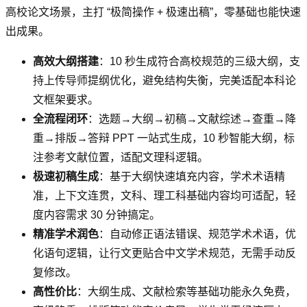
高校论文场景，主打 “极简操作 + 极速出稿”，零基础也能快速
出成果。
高效大纲搭建
：10 秒生成符合高校规范的三级大纲，支
持上传导师提纲优化，避免结构失衡，完美适配本科论
文框架要求。
全流程闭环
：选题→大纲→初稿→文献综述→查重→降
重→排版→答辩 PPT 一站式生成，10 秒智能大纲，标
注参考文献位置，适配文理科逻辑。
极速初稿生成
：基于大纲快速填充内容，学术术语精
准，上下文连贯，文科、理工科基础内容均可适配，轻
度内容需求 30 分钟搞定。
精准学术润色
：自动修正语法错误、规范学术术语，优
化语句逻辑，让行文更贴合中文学术规范，无需手动反
复修改。
高性价比
：大纲生成、文献检索等基础功能永久免费，