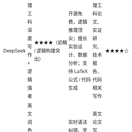
理
理工
工
开源免
科论
科
费，逻辑
文、
深
推理顶
实证
度
尖；擅长
研
★★★★（初稿
写
实验设
究、
DeepSeek
/ 逻辑构建突
★★★★☆
作
计、数据
技术
出）
+
分析；支
报
逻
持 LaTeX
告、
辑
公式 / 代码
代码
强
生成
相关
者
写作
英
文
英文
润
实时语法
论文
色
纠错、学
写