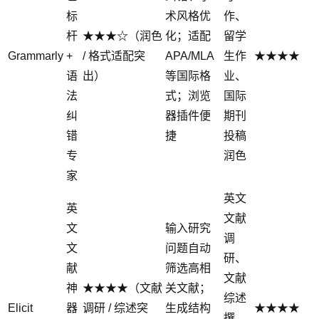
标
术风格优
作、
杆
★★★☆（润色
化；适配
留学
Grammarly
+
/ 格式适配突
APA/MLA
生作
★★★★
语
出）
等国际格
业、
法
式；浏览
国际
纠
器插件便
期刊
错
捷
投稿
专
润色
家
英文
英
文献
文
输入研究
调
文
问题自动
研、
献
筛选高相
文献
神
★★★★（文献
关文献；
综述
Elicit
器
调研 / 综述突
生成结构
★★★★
撰