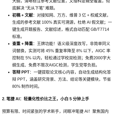
大纲，清晰标注参考文献位置，文理科逻辑全覆盖，彻
底解决 “无从下笔” 难题。
初稿 + 文献
：对接知网、万方、维普 3 亿 + 权威文献，
生成的参考文献 100% 真实可溯源，杜绝 AI 假文献；一
键生成开题报告、文献综述，格式自动匹配 GB/T7714
标准。
查重 + 降重
：王牌功能！语义级深度改写，非简单同义
词替换，实测可将 45% 重复率降至 8% 以下，AIGC 率
控制在 5% 以内，轻松通过学校双检测；免费2000字大
纲生成、免费不限次AIGC检测，学生党零负担。
答辩 PPT
：一键提取论文核心内容，自动生成结构化答
辩 PPT，涵盖研究背景、方法、结论等关键模块，节省
80% 制作时间。
2. 笔捷 AI：轻量化性价比之王，小白 5 分钟上手
预算有限、时间紧张的学术新手，闭眼冲笔捷 AI！聚焦国内