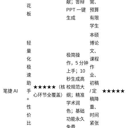
献；答辩
需、
花
PPT 一键
预算
板
生成
有限
学生
本硕
轻
博论
量
文、
极简操
化
课程
作，5 分钟
极
作
上手；10
速
业、
秒生成高
助
初稿
★★★★★（核
校规范大
笔捷 AI
手
/ 定
★★★★★
心环节全覆盖）
纲；精准
+
稿降
学术润
性
重、
色；基础
价
时间
功能永久
比
紧张
免费