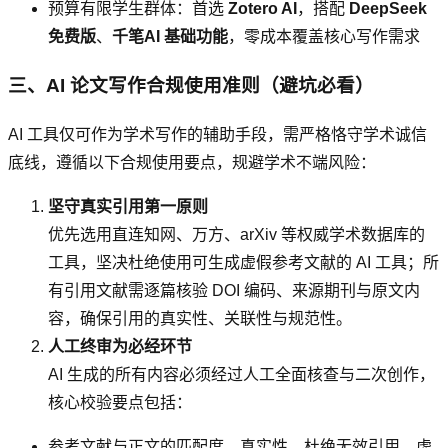
预算有限学生群体：首选
Zotero AI
，搭配
DeepSeek
免费版
、
千笔AI 基础功能
，零成本覆盖核心写作需求
三、AI 论文写作合规使用准则（避坑必看）
AI 工具仅可作为学术写作的辅助手段，需严格恪守学术诚信
底线，遵循以下合规使用要点，规避学术不端风险：
坚守真实引用第一原则
优先选用直连知网、万方、arXiv 等权威学术数据库的
工具，坚决杜绝使用可生成虚假参考文献的 AI 工具；所
有引用文献需逐篇核验 DOI 编码、来源期刊与原文内
容，确保引用的真实性、关联性与规范性。
人工终审为必经环节
AI 生成的所有内容必须经过人工全面核查与二次创作，
核心校验要点包括：
参考文献与正文的匹配度、真实性，杜绝无效引用、虚