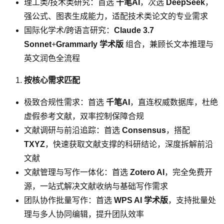
理工类/技术类研究：首选
千笔AI
，次选
DeepSeek
，
强公式、图表生成能力，适配技术类论文的专业需求
国际化学术/跨语言研究：
Claude 3.7
Sonnet
+
Grammarly 学术版
组合，兼顾长文本推理与
英文润色全流程
按核心需求匹配
极致合规性需求：首选
千笔AI
，直连权威数据库，杜绝
虚假参考文献，双率控制保障合规
文献调研与前沿追踪：首选
Consensus
，搭配
TXYZ
，快速获取文献支撑的科研结论，深度拆解前沿
文献
文献管理与写作一体化：首选
Zotero AI
，完全免费开
源，一站式解决文献收纳与基础写作需求
团队协作批量写作：首选
WPS AI 学术版
，支持批量处
理与多人协同编辑，提升团队效率