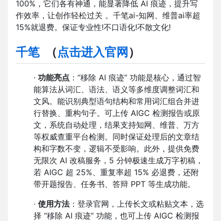
100%，它们各有神通，能显著降低 AI 痕迹，提升写
作效率，让创作轻松过关 。千笔ai-知网、维普ai率超
15%就退费。保证专业性!不口语化!不散文化!
千笔
（
点击进入官网
）
·
功能亮点
：“移除 AI 痕迹” 功能是核心，通过智
能算法从词汇、语法、语义等多维度调整词汇和
文风。能识别典型语句结构和常用词汇组合并进
行替换、重构句子。可上传 AIGC 检测报告或原
文，系统自动处理，结果支持知网、维普、万方
等权威查重平台检测。同时保证处理后的文章结
构和字数不变，逻辑不受影响。此外，提供免费
无限次 AI 改稿服务，5 分钟极速生成万字初稿，
若 AIGC 超 25%、重复率超 15% 必退费，还附
带开题报告、任务书、答辩 PPT 等生成功能。
·
使用方法
：登录官网，上传长文或粘贴文本，选
择 “移除 AI 痕迹” 功能，也可上传 AIGC 检测报