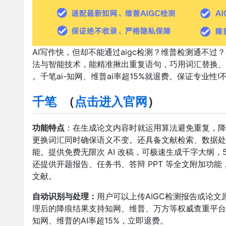
AI写作快，但却不能通过aigc检测？维普检测通不过
法与智能技术，能精准揪出重复语句，巧用词汇替换、
。千笔ai-知网、维普ai率超15%就退费。保证专业性!
千笔
（
点击进入官网
）
功能特点
：在生成论文内容时就运用算法避免重复，降
更换词汇同时确保语义不变。还具备文献检索、数据处
能。提供免费无限次 AI 改稿，可极速生成千字大纲，5 
还提供开题报告、任务书、答辩 PPT 等全文附加功能，免
文献。
自动识别与处理：
用户可以上传AIGC检测报告或论
理后的降痕结果支持知网、维普、万方等权威查重平台
知网、维普的AI率超15%，立即退费。