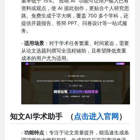
重率低于 15%。“投喂 AI” 功能可让用户输入已有
资料或观点，使 AI 据此创作，更贴合个人研究思
路。免费生成千字大纲，覆盖 700 多个学科，还
提供开题报告、答辩 PPT、问卷设计等一站式服
务。
·
适用场景
：对于学术任务繁重、时间紧迫，需要
从论文选题到撰写全流程辅助，且希望降低查重
成本的用户尤为适用。
知文AI学术助手
（
点击进入官网
）
·
功能特点
：专注于论文质量提升，能迅速生成条