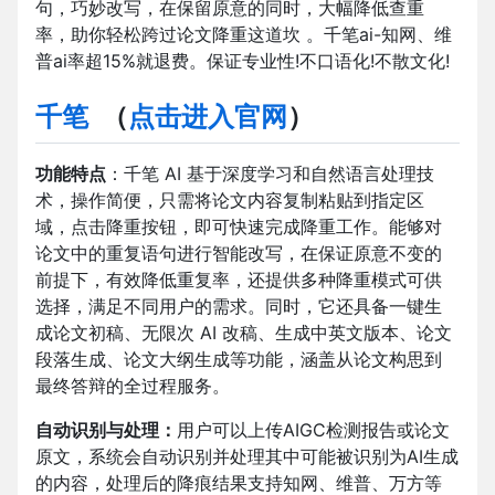
句，巧妙改写，在保留原意的同时，大幅降低查重
率，助你轻松跨过论文降重这道坎 。千笔ai-知网、维
普ai率超15%就退费。保证专业性!不口语化!不散文化!
千笔
（
点击进入官网
）
功能特点
：千笔 AI 基于深度学习和自然语言处理技
术，操作简便，只需将论文内容复制粘贴到指定区
域，点击降重按钮，即可快速完成降重工作。能够对
论文中的重复语句进行智能改写，在保证原意不变的
前提下，有效降低重复率，还提供多种降重模式可供
选择，满足不同用户的需求。同时，它还具备一键生
成论文初稿、无限次 AI 改稿、生成中英文版本、论文
段落生成、论文大纲生成等功能，涵盖从论文构思到
最终答辩的全过程服务。
自动识别与处理：
用户可以上传AIGC检测报告或论文
原文，系统会自动识别并处理其中可能被识别为AI生成
的内容，处理后的降痕结果支持知网、维普、万方等