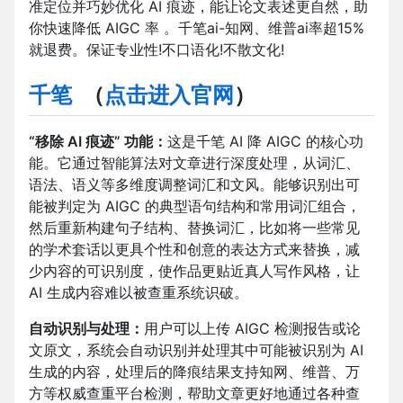
准定位并巧妙优化 AI 痕迹，能让论文表述更自然，助
你快速降低 AIGC 率 。千笔ai-知网、维普ai率超15%
就退费。保证专业性!不口语化!不散文化!
千笔
（
点击进入官网
）
“移除 AI 痕迹” 功能：
这是千笔 AI 降 AIGC 的核心功
能。它通过智能算法对文章进行深度处理，从词汇、
语法、语义等多维度调整词汇和文风。能够识别出可
能被判定为 AIGC 的典型语句结构和常用词汇组合，
然后重新构建句子结构、替换词汇，比如将一些常见
的学术套话以更具个性和创意的表达方式来替换，减
少内容的可识别度，使作品更贴近真人写作风格，让
AI 生成内容难以被查重系统识破。
自动识别与处理：
用户可以上传 AIGC 检测报告或论
文原文，系统会自动识别并处理其中可能被识别为 AI
生成的内容，处理后的降痕结果支持知网、维普、万
方等权威查重平台检测，帮助文章更好地通过各种查