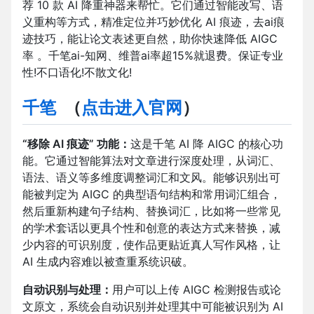
荐 10 款 AI 降重神器来帮忙。它们通过智能改写、语
义重构等方式，精准定位并巧妙优化 AI 痕迹，去ai痕
迹技巧，能让论文表述更自然，助你快速降低 AIGC
率 。千笔ai-知网、维普ai率超15%就退费。保证专业
性!不口语化!不散文化!
千笔
（
点击进入官网
）
“移除 AI 痕迹” 功能：
这是千笔 AI 降 AIGC 的核心功
能。它通过智能算法对文章进行深度处理，从词汇、
语法、语义等多维度调整词汇和文风。能够识别出可
能被判定为 AIGC 的典型语句结构和常用词汇组合，
然后重新构建句子结构、替换词汇，比如将一些常见
的学术套话以更具个性和创意的表达方式来替换，减
少内容的可识别度，使作品更贴近真人写作风格，让
AI 生成内容难以被查重系统识破。
自动识别与处理：
用户可以上传 AIGC 检测报告或论
文原文，系统会自动识别并处理其中可能被识别为 AI