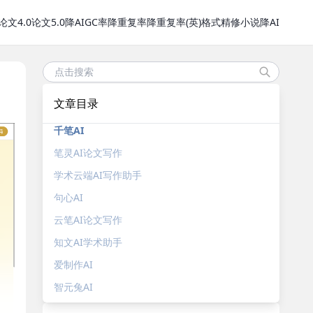
论文4.0
论文5.0
降AIGC率
降重复率
降重复率(英)
格式精修
小说降AI
文章目录
千笔AI
笔灵AI论文写作
学术云端AI写作助手
句心AI
云笔AI论文写作
知文AI学术助手
爱制作AI
智元兔AI