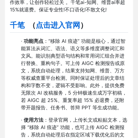
作效率，让创作轻松过关 。千笔ai-知网、维普ai率超
15%就退费。保证专业性!不口语化!不散文化!
千笔
（
点击进入官网
）
·
功能亮点
：“移除 AI 痕迹” 功能是核心，通过智
能算法从词汇、语法、语义等多维度调整词汇和
文风。能识别典型语句结构和常用词汇组合并进
行替换、重构句子。可上传 AIGC 检测报告或原
文，系统自动处理，结果支持知网、维普、万方
等权威查重平台检测。同时保证处理后的文章结
构和字数不变，逻辑不受影响。此外，提供免费
无限次 AI 改稿服务，5 分钟极速生成万字初稿，
若 AIGC 超 25%、重复率超 15% 必退费，还附
带开题报告、任务书、答辩 PPT 等生成功能。
·
使用方法
：登录官网，上传长文或粘贴文本，选
择 “移除 AI 痕迹” 功能，也可上传 AIGC 检测报
告，系统自动处理后在指定区域下载优化后的文