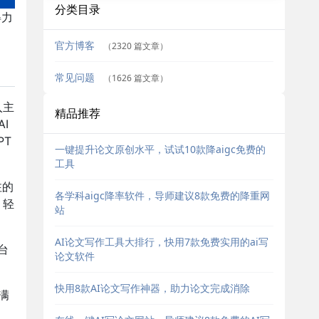
分类目录
得力
官方博客
（2320 篇文章）
常见问题
（1626 篇文章）
入主
精品推荐
I
PT
一键提升论文原创水平，试试10款降aigc免费的
工具
注的
各学科aigc降率软件，导师建议8款免费的降重网
，轻
站
AI论文写作工具大排行，快用7款免费实用的ai写
台
论文软件
。
快用8款AI论文写作神器，助力论文完成消除
满