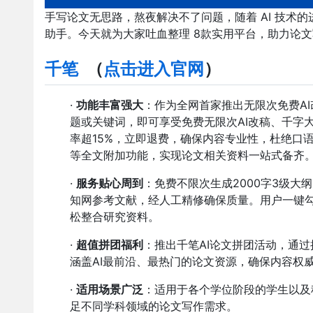
手写论文无思路，熬夜解决不了问题，随着 AI 技术的
助手。今天就为大家吐血整理 8款实用平台，助力论
千笔
（
点击进入官网
）
·
功能丰富强大
：作为全网首家推出无限次免费AI
题或关键词，即可享受免费无限次AI改稿、千字
率超15%，立即退费，确保内容专业性，杜绝口
等全文附加功能，实现论文相关资料一站式备齐
·
服务贴心周到
：免费不限次生成2000字3级大
知网参考文献，经人工精修确保质量。用户一键
松整合研究资料。
·
超值拼团福利
：推出千笔AI论文拼团活动，通
涵盖AI最前沿、最热门的论文资源，确保内容权
·
适用场景广泛
：适用于各个学位阶段的学生以及
足不同学科领域的论文写作需求。