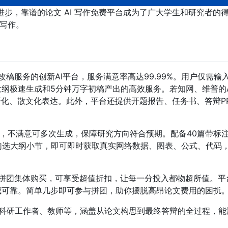
进步，靠谱的论文 AI 写作免费平台成为了广大学生和研究者的
文写作。
改稿服务的创新AI平台，服务满意率高达99.99%。用户仅需输
大纲极速生成和5分钟万字初稿产出的高效服务。若知网、维普的A
语化、散文化表达。此外，平台还提供开题报告、任务书、答辩P
。
纲，不满意可多次生成，保障研究方向符合预期。配备40篇带标
勾选大纲小节，即可即时获取真实网络数据、图表、公式、代码
过拼团集体购买，可享受超值折扣，让每一分投入都物超所值。平
威可靠。简单几步即可参与拼团，助你摆脱高昂论文费用的困扰
科研工作者、教师等，涵盖从论文构思到最终答辩的全过程，能