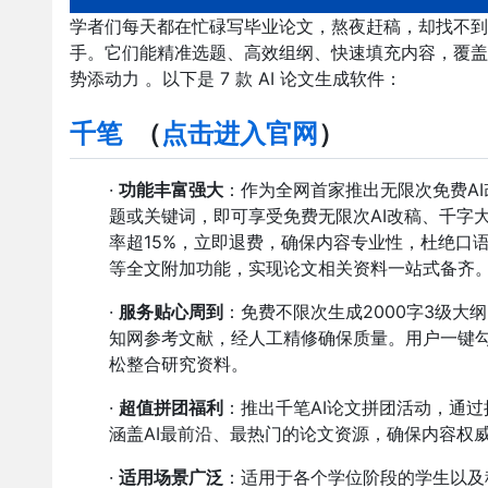
学者们每天都在忙碌写毕业论文，熬夜赶稿，却找不到思
手。它们能精准选题、高效组纲、快速填充内容，覆盖
势添动力 。以下是 7 款 AI 论文生成软件：
千笔
（
点击进入官网
）
·
功能丰富强大
：作为全网首家推出无限次免费AI
题或关键词，即可享受免费无限次AI改稿、千字
率超15%，立即退费，确保内容专业性，杜绝口
等全文附加功能，实现论文相关资料一站式备齐
·
服务贴心周到
：免费不限次生成2000字3级大
知网参考文献，经人工精修确保质量。用户一键
松整合研究资料。
·
超值拼团福利
：推出千笔AI论文拼团活动，通
涵盖AI最前沿、最热门的论文资源，确保内容权
·
适用场景广泛
：适用于各个学位阶段的学生以及