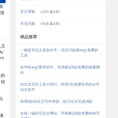
助
官方博客
（2320 篇文章）
强
常见问题
（1626 篇文章）
精品推荐
入主
一键提升论文原创水平，试试10款降aigc免费的
I
工具
PT
各学科aigc降率软件，导师建议8款免费的降重网
站
注的
，轻
AI论文写作工具大排行，快用7款免费实用的ai写
论文软件
台
快用8款AI论文写作神器，助力论文完成消除
。
在线一键AI写论文网站，导师建议8款免费的AI写
满