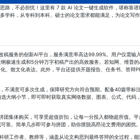
路，不必担忧！这里有 7 款 AI 论文一键生成软件，堪称靠谱
多学科，从专科到本科、硕士的论文需求都能满足，为论文写作
改稿服务的创新AI平台，服务满意率高达99.99%。用户仅需输
大纲极速生成和5分钟万字初稿产出的高效服务。若知网、维普的A
语化、散文化表达。此外，平台还提供开题报告、任务书、答辩P
。
纲，不满意可多次生成，保障研究方向符合预期。配备40篇带标
勾选大纲小节，即可即时获取真实网络数据、图表、公式、代码
过拼团集体购买，可享受超值折扣，让每一分投入都物超所值。平
威可靠。简单几步即可参与拼团，助你摆脱高昂论文费用的困扰
科研工作者、教师等，涵盖从论文构思到最终答辩的全过程，能