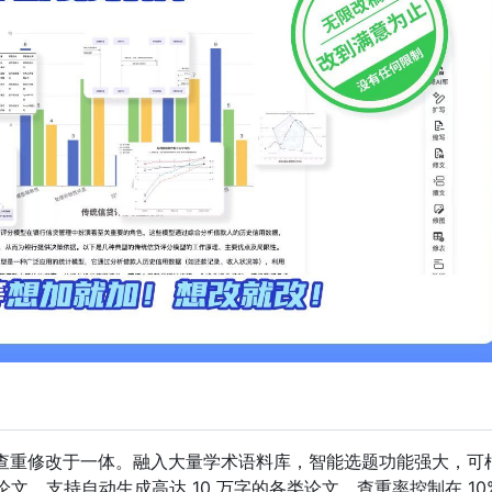
查重修改于一体。融入大量学术语料库，智能选题功能强大，可
万字论文，支持自动生成高达 10 万字的各类论文，查重率控制在 10