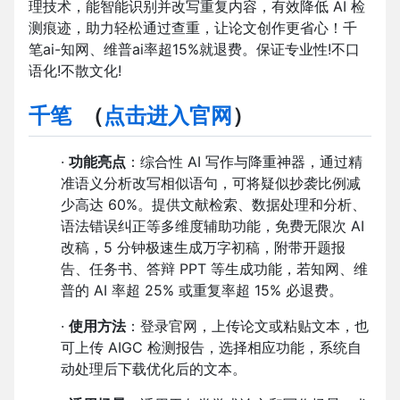
理技术，能智能识别并改写重复内容，有效降低 AI 检
测痕迹，助力轻松通过查重，让论文创作更省心！千
笔ai-知网、维普ai率超15%就退费。保证专业性!不口
语化!不散文化!
千笔
（
点击进入官网
）
·
功能亮点
：综合性 AI 写作与降重神器，通过精
准语义分析改写相似语句，可将疑似抄袭比例减
少高达 60%。提供文献检索、数据处理和分析、
语法错误纠正等多维度辅助功能，免费无限次 AI
改稿，5 分钟极速生成万字初稿，附带开题报
告、任务书、答辩 PPT 等生成功能，若知网、维
普的 AI 率超 25% 或重复率超 15% 必退费。
·
使用方法
：登录官网，上传论文或粘贴文本，也
可上传 AIGC 检测报告，选择相应功能，系统自
动处理后下载优化后的文本。