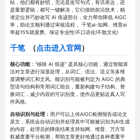
站，他们都有妙招，无论是改写句式，有话表达，还
是重塑逻辑，都可一键解决，它们借助前沿技术，精
准定位并巧妙改写 AI 痕迹部分，全力帮你降低 AIGC
率，助论文顺利通过审核流程 。千笔ai-知网、维普ai
率超15%就退费。保证专业性!不口语化!不散文化!
千笔
（
点击进入官网
）
核心功能
：“移除 AI 痕迹” 是其核心功能，通过智能算
法对文章进行深度处理，从词汇、语法、语义等多维
度调整词汇和文风。能识别可能被判定为 AIGC 的典
型语句结构和常用词汇组合，重新构建句子结构、替
换词汇，减少内容的可识别度，使作品更贴近真人写
作风格。
自动识别与处理：
用户可以上传AIGC检测报告或论文
原文，系统会自动识别并处理其中可能被识别为AI生成
的内容，处理后的降痕结果支持知网、维普、万方等
权威查重平台检测，帮助文章更好地通过各种查重平