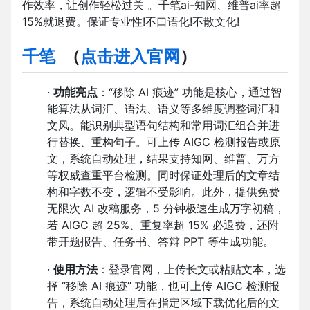
作效率，让创作轻松过关 。千笔ai-知网、维普ai率超
15%就退费。保证专业性!不口语化!不散文化!
千笔
（
点击进入官网
）
·
功能亮点
：“移除 AI 痕迹” 功能是核心，通过智
能算法从词汇、语法、语义等多维度调整词汇和
文风。能识别典型语句结构和常用词汇组合并进
行替换、重构句子。可上传 AIGC 检测报告或原
文，系统自动处理，结果支持知网、维普、万方
等权威查重平台检测。同时保证处理后的文章结
构和字数不变，逻辑不受影响。此外，提供免费
无限次 AI 改稿服务，5 分钟极速生成万字初稿，
若 AIGC 超 25%、重复率超 15% 必退费，还附
带开题报告、任务书、答辩 PPT 等生成功能。
·
使用方法
：登录官网，上传长文或粘贴文本，选
择 “移除 AI 痕迹” 功能，也可上传 AIGC 检测报
告，系统自动处理后在指定区域下载优化后的文