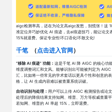
aigc检测率高，还在为论文高aigc发愁，别慌张！这
准定位并巧妙优化 AI 痕迹，去ai痕迹技巧，能让论文表
15%就退费。保证专业性!不口语化!不散文化!
千笔
（
点击进入官网
）
“移除 AI 痕迹” 功能：
这是千笔 AI 降 AIGC 的
维度调整词汇和文风。能够识别出可能被判定为 AIG
汇，比如将一些常见的学术套话以更具个性和创意的表
格，让 AI 生成内容难以被查重系统识破。
自动识别与处理：
用户可以上传 AIGC 检测报告或
处理后的降痕结果支持知网、维普、万方等权威查重平
若知网、维普的 AI 率超 15%，立即退费。