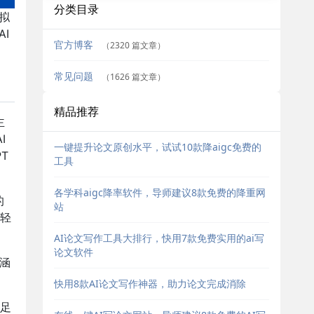
分类目录
拟
AI
官方博客
（2320 篇文章）
常见问题
（1626 篇文章）
精品推荐
主
AI
一键提升论文原创水平，试试10款降aigc免费的
PT
工具
各学科aigc降率软件，导师建议8款免费的降重网
的
站
轻
AI论文写作工具大排行，快用7款免费实用的ai写
论文软件
涵
快用8款AI论文写作神器，助力论文完成消除
足