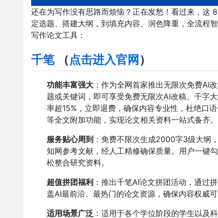
还在为写作没有思路而烦恼？正在发愁！看过来，这
定选题、搭建大纲，到填充内容、润色降重，全流程智
写作论文工具：
千笔
（
点击进入官网
）
功能丰富强大
：作为全网首家推出无限次免费
AI
改
题或关键词，即可享受免费无限次
AI
改稿、千字大
率超
15%
，立即退费，确保内容专业性，杜绝口语
等全文附加功能，实现论文相关资料一站式备齐。
服务贴心周到
：免费不限次生成
2000
字
3
级大纲
知网参考文献，经人工精修确保质量。用户一键勾
松整合研究资料。
超值拼团福利
：推出千笔
AI
论文拼团活动，通过拼
盖
AI
最前沿、最热门的论文资源，确保内容权威可
适用场景广泛
：适用于各个学位阶段的学生以及科