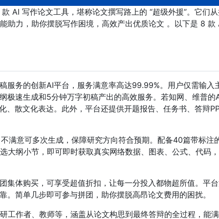
8
款
AI
写作论文工具，堪称论文撰写路上的
“
超级外援
”
。它们从
能助力，助你摆脱写作困境，高效产出优质论文
。以下是
8
款
稿服务的创新
AI
平台，服务满意率高达
99.99%
。用户仅需输入
纲极速生成和
5
分钟万字初稿产出的高效服务。若知网、维普的
化、散文化表达。此外，平台还提供开题报告、任务书、答辩
P
，不满意可多次生成，保障研究方向符合预期。配备
40
篇带标注
选大纲小节，即可即时获取真实网络数据、图表、公式、代码，
团集体购买，可享受超值折扣，让每一分投入都物超所值。平台
靠。简单几步即可参与拼团，助你摆脱高昂论文费用的困扰。
研工作者、教师等，涵盖从论文构思到最终答辩的全过程，能满