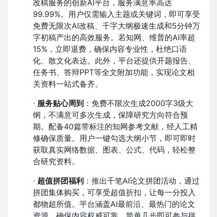
改稿服务的创新AI平台，服务满意率高达
99.99%。用户仅需输入主题或关键词，即可享受
免费无限次AI改稿、千字大纲极速生成和5分钟万
字初稿产出的高效服务。若知网、维普的AI率超
15%，立即退费，确保内容专业性，杜绝口语
化、散文化表达。此外，平台还提供开题报告、
任务书、答辩PPT等全文附加功能，实现论文相
关资料一站式备齐。
·
服务贴心周到
：免费不限次生成2000字3级大
纲，不满意可多次生成，保障研究方向符合预
期。配备40篇带标注的知网参考文献，经人工精
修确保质量。用户一键勾选大纲小节，即可即时
获取真实网络数据、图表、公式、代码，轻松整
合研究资料。
·
超值拼团福利
：推出千笔AI论文拼团活动，通过
拼团集体购买，可享受超值折扣，让每一分投入
都物超所值。平台涵盖AI最前沿、最热门的论文
资源，确保内容权威可靠。简单几步即可参与拼