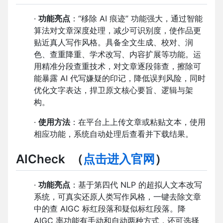
·
功能亮点
：“移除 AI 痕迹” 功能强大，通过智能
算法对文章深度处理，减少可识别度，使作品更
贴近真人写作风格。具备全文生成、校对、润
色、查重降重、学术改写、内容扩展等功能。运
用精准分段查重技术，对文章逐段筛查，擦除可
能暴露 AI 代写嫌疑的印记，降低误判风险，同时
优化文字表达，捍卫原文核心要旨、逻辑与架
构。
·
使用方法
：在平台上上传文章或粘贴文本，使用
相应功能，系统自动处理后查看并下载结果。
AICheck
（
点击进入官网
）
·
功能亮点
：基于第四代 NLP 的超拟人文本改写
系统，可真实还原人类写作风格，一键去除文章
中的查 AIGC 标红段落和疑似标红段落。降
AIGC 率功能有手动和自动两种方式，还可选择