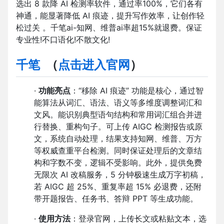
选出 8 款降 AI 检测率软件，通过率100%，它们各有
神通，能显著降低 AI 痕迹，提升写作效率，让创作轻
松过关 。千笔ai-知网、维普ai率超15%就退费。保证
专业性!不口语化!不散文化!
千笔
（
点击进入官网
）
·
功能亮点
：“移除 AI 痕迹” 功能是核心，通过智
能算法从词汇、语法、语义等多维度调整词汇和
文风。能识别典型语句结构和常用词汇组合并进
行替换、重构句子。可上传 AIGC 检测报告或原
文，系统自动处理，结果支持知网、维普、万方
等权威查重平台检测。同时保证处理后的文章结
构和字数不变，逻辑不受影响。此外，提供免费
无限次 AI 改稿服务，5 分钟极速生成万字初稿，
若 AIGC 超 25%、重复率超 15% 必退费，还附
带开题报告、任务书、答辩 PPT 等生成功能。
·
使用方法
：登录官网，上传长文或粘贴文本，选