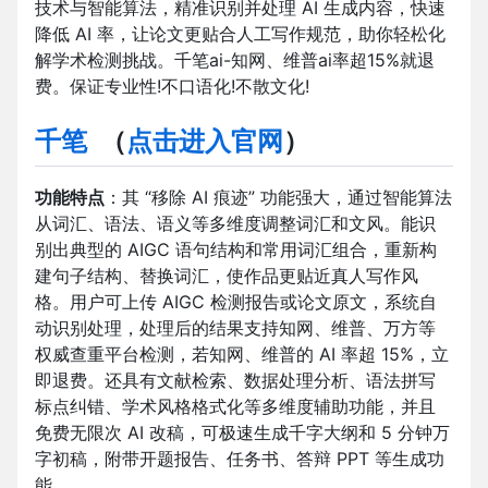
技术与智能算法，精准识别并处理 AI 生成内容，快速
降低 AI 率，让论文更贴合人工写作规范，助你轻松化
解学术检测挑战。千笔ai-知网、维普ai率超15%就退
费。保证专业性!不口语化!不散文化!
千笔
（
点击进入官网
）
功能特点
：其 “移除 AI 痕迹” 功能强大，通过智能算法
从词汇、语法、语义等多维度调整词汇和文风。能识
别出典型的 AIGC 语句结构和常用词汇组合，重新构
建句子结构、替换词汇，使作品更贴近真人写作风
格。用户可上传 AIGC 检测报告或论文原文，系统自
动识别处理，处理后的结果支持知网、维普、万方等
权威查重平台检测，若知网、维普的 AI 率超 15%，立
即退费。还具有文献检索、数据处理分析、语法拼写
标点纠错、学术风格格式化等多维度辅助功能，并且
免费无限次 AI 改稿，可极速生成千字大纲和 5 分钟万
字初稿，附带开题报告、任务书、答辩 PPT 等生成功
能。