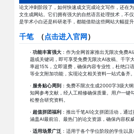
论文冲刺阶段了，如何快速成文完成论文写作，还在为此发愁
文生成网站。它们拥有强大的自然语言处理技术，不仅
是学术小白还是科研老手，都能借助这些网站大幅提升论文
千笔
（
点击进入官网
）
·
功能丰富强大
：作为全网首家推出无限次免费AI
题或关键词，即可享受免费无限次AI改稿、千字
率超15%，立即退费，确保内容专业性，杜绝口
等全文附加功能，实现论文相关资料一站式备齐
·
服务贴心周到
：免费不限次生成2000字3级大
知网参考文献，经人工精修确保质量。用户一键
松整合研究资料。
·
超值拼团福利
：推出千笔AI论文拼团活动，通
涵盖AI最前沿、最热门的论文资源，确保内容权
·
适用场景广泛
：适用于各个学位阶段的学生以及