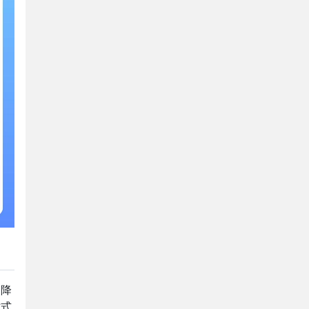
动降
站式