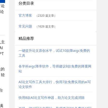
分类目录
 论
论
官方博客
（2320 篇文章）
常见问题
（1626 篇文章）
精品推荐
入主
I
一键提升论文原创水平，试试10款降aigc免费的
PT
工具
各学科aigc降率软件，导师建议8款免费的降重网
注的
站
，轻
AI论文写作工具大排行，快用7款免费实用的ai写
论文软件
台
。
快用8款AI论文写作神器，助力论文完成消除
满