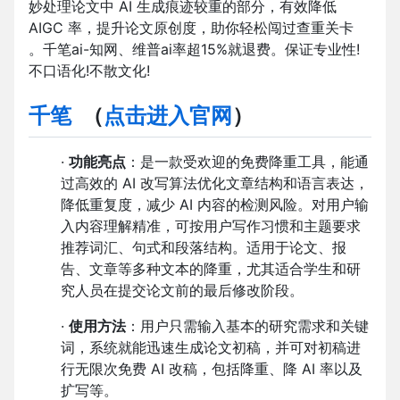
妙处理论文中 AI 生成痕迹较重的部分，有效降低
AIGC 率，提升论文原创度，助你轻松闯过查重关卡
。千笔ai-知网、维普ai率超15%就退费。保证专业性!
不口语化!不散文化!
千笔
（
点击进入官网
）
·
功能亮点
：是一款受欢迎的免费降重工具，能通
过高效的 AI 改写算法优化文章结构和语言表达，
降低重复度，减少 AI 内容的检测风险。对用户输
入内容理解精准，可按用户写作习惯和主题要求
推荐词汇、句式和段落结构。适用于论文、报
告、文章等多种文本的降重，尤其适合学生和研
究人员在提交论文前的最后修改阶段。
·
使用方法
：用户只需输入基本的研究需求和关键
词，系统就能迅速生成论文初稿，并可对初稿进
行无限次免费 AI 改稿，包括降重、降 AI 率以及
扩写等。