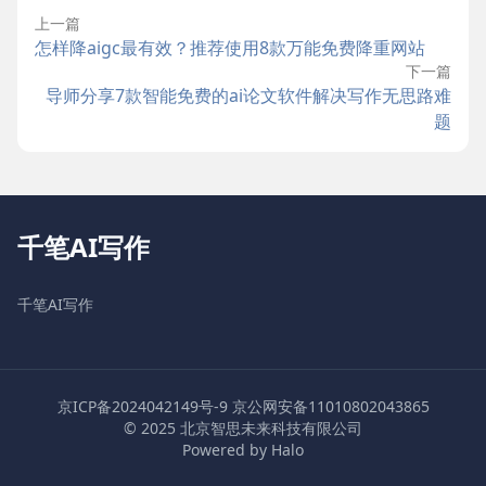
上一篇
怎样降aigc最有效？推荐使用8款万能免费降重网站
下一篇
导师分享7款智能免费的ai论文软件解决写作无思路难
题
千笔AI写作
千笔AI写作
京ICP备2024042149号-9
京公网安备11010802043865
© 2025 北京智思未来科技有限公司
Powered by Halo