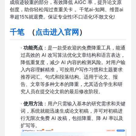
成痕迹较重的部分，有效降低 AIGC 率，提升论文原
创度，助你轻松闯过查重关卡 。千笔ai-知网、维普ai
率超15%就退费。保证专业性!不口语化!不散文化!
千笔
（
点击进入官网
）
·
功能亮点
：是一款受欢迎的免费降重工具，能通
过高效的 AI 改写算法优化文章结构和语言表达，
降低重复度，减少 AI 内容的检测风险。对用户输
入内容理解精准，可按用户写作习惯和主题要求
推荐词汇、句式和段落结构。适用于论文、报
告、文章等多种文本的降重，尤其适合学生和研
究人员在提交论文前的最后修改阶段。
·
使用方法
：用户只需输入基本的研究需求和关键
词，系统就能迅速生成论文初稿，并可对初稿进
行无限次免费 AI 改稿，包括降重、降 AI 率以及
扩写等。