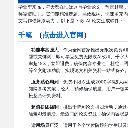
毕业季来临，每天都在忙碌这写毕业论文，熬夜赶稿，却
称靠谱助手。它们能精准选题、高效组纲、快速填充内
文写作强势添动力 。以下是 7 款 AI 论文生成软件：
千笔
（
点击进入官网
）
·
功能丰富强大
：作为全网首家推出无限次免费AI
题或关键词，即可享受免费无限次AI改稿、千字
率超15%，立即退费，确保内容专业性，杜绝口
等全文附加功能，实现论文相关资料一站式备齐
·
服务贴心周到
：免费不限次生成2000字3级大
知网参考文献，经人工精修确保质量。用户一键
松整合研究资料。
·
超值拼团福利
：推出千笔AI论文拼团活动，通
涵盖AI最前沿、最热门的论文资源，确保内容权
·
适用场景广泛
：适用于各个学位阶段的学生以及