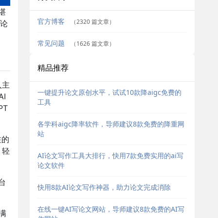
堪
官方博客
（2320 篇文章）
论
常见问题
（1626 篇文章）
精品推荐
入主
一键提升论文原创水平，试试10款降aigc免费的
I
工具
PT
各学科aigc降率软件，导师建议8款免费的降重网
站
注的
，轻
AI论文写作工具大排行，快用7款免费实用的ai写
论文软件
台
快用8款AI论文写作神器，助力论文完成消除
。
在线一键AI写论文网站，导师建议8款免费的AI写
满