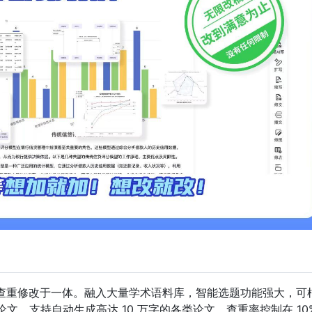
查重修改于一体。融入大量学术语料库，智能选题功能强大，可
万字论文，支持自动生成高达 10 万字的各类论文，查重率控制在 10