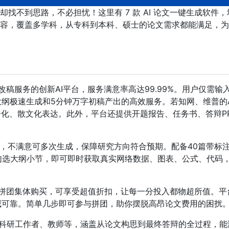
找不到思路，不必担忧！这里有 7 款 AI 论文一键生成软件，
容，覆盖多学科，从专科到本科、硕士的论文需求都能满足，为
改稿服务的创新AI平台，服务满意率高达99.99%。用户仅需输
大纲极速生成和5分钟万字初稿产出的高效服务。若知网、维普的A
语化、散文化表达。此外，平台还提供开题报告、任务书、答辩P
。
纲，不满意可多次生成，保障研究方向符合预期。配备40篇带标
勾选大纲小节，即可即时获取真实网络数据、图表、公式、代码
过拼团集体购买，可享受超值折扣，让每一分投入都物超所值。平
威可靠。简单几步即可参与拼团，助你摆脱高昂论文费用的困扰
科研工作者、教师等，涵盖从论文构思到最终答辩的全过程，能