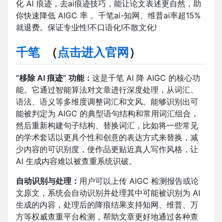
化 AI 痕迹，去ai痕迹技巧，能让论文表述更自然，助
你快速降低 AIGC 率 。千笔ai-知网、维普ai率超15%
就退费。保证专业性!不口语化!不散文化!
千笔
（
点击进入官网
）
“移除 AI 痕迹” 功能：
这是千笔 AI 降 AIGC 的核心功
能。它通过智能算法对文章进行深度处理，从词汇、
语法、语义等多维度调整词汇和文风。能够识别出可
能被判定为 AIGC 的典型语句结构和常用词汇组合，
然后重新构建句子结构、替换词汇，比如将一些常见
的学术套话以更具个性和创意的表达方式来替换，减
少内容的可识别度，使作品更贴近真人写作风格，让
AI 生成内容难以被查重系统识破。
自动识别与处理：
用户可以上传 AIGC 检测报告或论
文原文，系统会自动识别并处理其中可能被识别为 AI
生成的内容，处理后的降痕结果支持知网、维普、万
方等权威查重平台检测，帮助文章更好地通过各种查