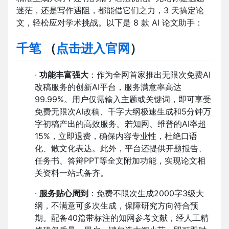
迷茫，还是写作遇阻，都能借它们之力，3 天搞定论
文，轻松应对学术挑战。以下是 8 款 AI 论文助手：
千笔
（
点击进入官网
）
·
功能丰富强大
：作为全网首家推出无限次免费AI
改稿服务的创新AI平台，服务满意率高达
99.99%。用户仅需输入主题或关键词，即可享受
免费无限次AI改稿、千字大纲极速生成和5分钟万
字初稿产出的高效服务。若知网、维普的AI率超
15%，立即退费，确保内容专业性，杜绝口语
化、散文化表达。此外，平台还提供开题报告、
任务书、答辩PPT等全文附加功能，实现论文相
关资料一站式备齐。
·
服务贴心周到
：免费不限次生成2000字3级大
纲，不满意可多次生成，保障研究方向符合预
期。配备40篇带标注的知网参考文献，经人工精