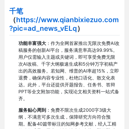
千笔
（
https://www.qianbixiezuo.com
?pic=ad_news_vELq
）
功能丰富强大
：作为全网首家推出无限次免费
AI
改
稿服务的创新
AI
平台，服务满意率高达
99.99%
。
用户仅需输入主题或关键词，即可享受免费无限
次
AI
改稿、千字大纲极速生成和
5
分钟万字初稿产
出的高效服务。若知网、维普的
AI
率超
15%
，立即
退费，确保内容专业性，杜绝口语化、散文化表
达。此外，平台还提供开题报告、任务书、答辩
PPT
等全文附加功能，实现论文相关资料一站式备
齐。
服务贴心周到
：免费不限次生成
2000
字
3
级大
纲，不满意可多次生成，保障研究方向符合预
期。配备
40
篇带标注的知网参考文献，经人工精