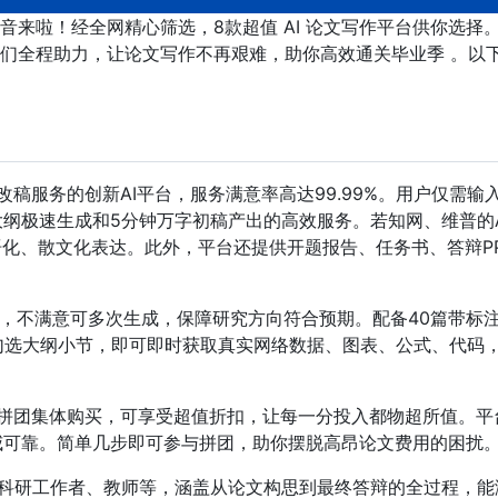
来啦！经全网精心筛选，8款超值 AI 论文写作平台供你选择
们全程助力，让论文写作不再艰难，助你高效通关毕业季 。以
改稿服务的创新AI平台，服务满意率高达99.99%。用户仅需输
大纲极速生成和5分钟万字初稿产出的高效服务。若知网、维普的A
语化、散文化表达。此外，平台还提供开题报告、任务书、答辩P
。
纲，不满意可多次生成，保障研究方向符合预期。配备40篇带标
勾选大纲小节，即可即时获取真实网络数据、图表、公式、代码
过拼团集体购买，可享受超值折扣，让每一分投入都物超所值。平
威可靠。简单几步即可参与拼团，助你摆脱高昂论文费用的困扰
科研工作者、教师等，涵盖从论文构思到最终答辩的全过程，能