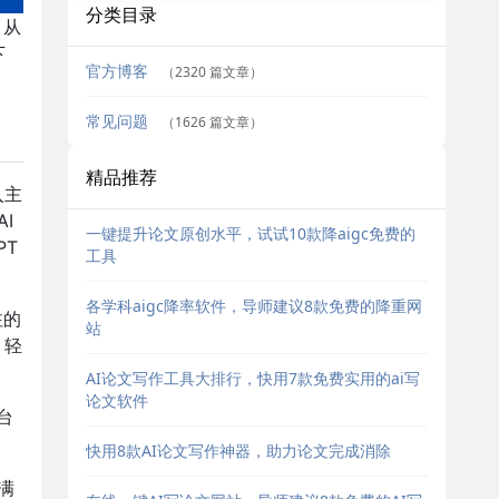
分类目录
。从
下
官方博客
（2320 篇文章）
常见问题
（1626 篇文章）
精品推荐
入主
I
一键提升论文原创水平，试试10款降aigc免费的
PT
工具
各学科aigc降率软件，导师建议8款免费的降重网
注的
站
，轻
AI论文写作工具大排行，快用7款免费实用的ai写
论文软件
台
。
快用8款AI论文写作神器，助力论文完成消除
满