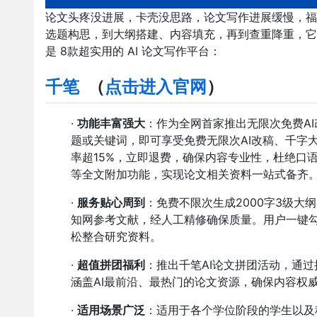
论文头疼没进展，卡壳没思路，论文写作进展缓慢，福音
选题构思，到大纲搭建、内容填充，再到查重降重，它
是 8款超实用的 AI 论文写作平台：
千笔
（
点击进入官网
）
·
功能丰富强大
：作为全网首家推出无限次免费AI
题或关键词，即可享受免费无限次AI改稿、千字
率超15%，立即退费，确保内容专业性，杜绝口
等全文附加功能，实现论文相关资料一站式备齐
·
服务贴心周到
：免费不限次生成2000字3级大
知网参考文献，经人工精修确保质量。用户一键
松整合研究资料。
·
超值拼团福利
：推出千笔AI论文拼团活动，通
涵盖AI最前沿、最热门的论文资源，确保内容权
·
适用场景广泛
：适用于各个学位阶段的学生以及