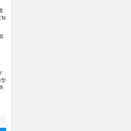
需
过知
及
字
类型
等