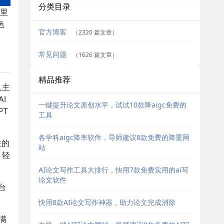
分类目录
里
色
官方博客
（2320 篇文章）
常见问题
（1626 篇文章）
精品推荐
入主
I
一键提升论文原创水平，试试10款降aigc免费的
PT
工具
各学科aigc降率软件，导师建议8款免费的降重网
注的
站
，轻
AI论文写作工具大排行，快用7款免费实用的ai写
论文软件
台
。
快用8款AI论文写作神器，助力论文完成消除
满