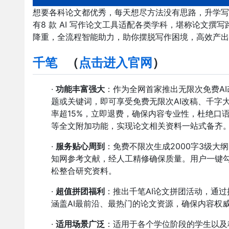
想要各科论文都优秀，每天想尽方法没有思路，升学写
有8 款 AI 写作论文工具适配各类学科，堪称论文撰
降重，全流程智能助力，助你摆脱写作困境，高效产出优质
千笔
（
点击进入官网
）
·
功能丰富强大
：作为全网首家推出无限次免费AI
题或关键词，即可享受免费无限次AI改稿、千字
率超15%，立即退费，确保内容专业性，杜绝口
等全文附加功能，实现论文相关资料一站式备齐
·
服务贴心周到
：免费不限次生成2000字3级大
知网参考文献，经人工精修确保质量。用户一键
松整合研究资料。
·
超值拼团福利
：推出千笔AI论文拼团活动，通
涵盖AI最前沿、最热门的论文资源，确保内容权
·
适用场景广泛
：适用于各个学位阶段的学生以及