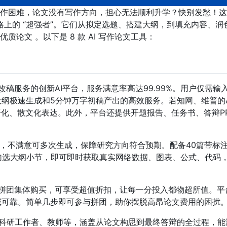
作困难，论文没有写作方向，担心无法顺利升学？快别发愁！这
写路上的 “超强者”。它们从拟定选题、搭建大纲，到填充内容、润
论文 。以下是 8 款 AI 写作论文工具：
改稿服务的创新AI平台，服务满意率高达99.99%。用户仅需输
大纲极速生成和5分钟万字初稿产出的高效服务。若知网、维普的A
语化、散文化表达。此外，平台还提供开题报告、任务书、答辩P
。
纲，不满意可多次生成，保障研究方向符合预期。配备40篇带标
勾选大纲小节，即可即时获取真实网络数据、图表、公式、代码
过拼团集体购买，可享受超值折扣，让每一分投入都物超所值。平
威可靠。简单几步即可参与拼团，助你摆脱高昂论文费用的困扰
科研工作者、教师等，涵盖从论文构思到最终答辩的全过程，能