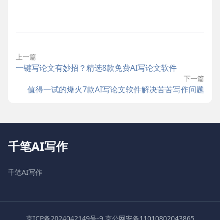
上一篇
一键写论文有妙招？精选8款免费AI写论文软件
下一篇
值得一试的爆火7款AI写论文软件解决苦苦写作问题
千笔AI写作
千笔AI写作
京ICP备2024042149号-9
京公网安备11010802043865