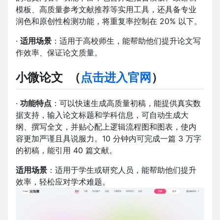
模板、高质量参考文献推荐等实用工具，还具备专业
润色和原创性检测功能，将重复率控制在 20% 以下。
·
适用场景
：适用于高校师生，能帮助他们提升论文写
作效率、保证论文质量。
小微论文
（
点击进入官网
）
·
功能特点
：可以快速生成高质量初稿，能提供真实数
据支持，输入论文标题和学科信息，可自动生成大
纲、撰写全文，并贴心配上逻辑流程图和图表，使内
容更加严谨且具说服力。10 分钟内可完成一篇 3 万字
的初稿，能引用 40 篇文献。
适用场景
：适用于学生或研究人员，能帮助他们提升
效率，轻松应对学术难题。