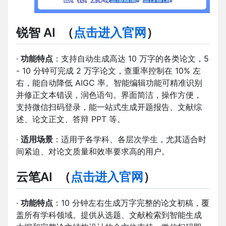
锐智 AI
（
点击进入官网
）
·
功能特点
：支持自动生成高达 10 万字的各类论文，5
- 10 分钟可完成 2 万字论文，查重率控制在 10% 左
右，能自动降低 AIGC 率。智能编辑功能可精准识别
并修正文本错误，润色语句。界面简洁，操作方便，
支持微信扫码登录，能一站式生成开题报告、文献综
述、论文正文、答辩 PPT 等。
·
适用场景
：适用于各学科、各层次学生，尤其适合时
间紧迫、对论文质量和效率要求高的用户。
云笔AI
（
点击进入官网
）
·
功能特点
：10 分钟左右生成万字完整的论文初稿，覆
盖所有学科领域。提供从选题、文献检索到智能生成