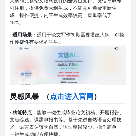
大纲和完整论文结构设计的全方位支持。微信扫码即
可注册，提供免费大纲生成，不满意可免费重新生
成，操作便捷，内容生成效率较高，查重率低于
15%。
·
适用场景
：适用于论文写作初期需要搭建大纲，对操
作便捷性有要求的学生。
灵感风暴
（
点击进入官网
）
·
功能特点
：能够一键生成毕业论文初稿、开题报告、
文献综述、课题申报书等。基于先进自然语言处理技
术，语言表达较为自然，语法错误较少。操作简单，
一键生成功能方便快捷。