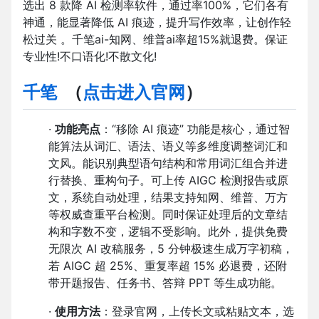
选出 8 款降 AI 检测率软件，通过率100%，它们各有
神通，能显著降低 AI 痕迹，提升写作效率，让创作轻
松过关 。千笔ai-知网、维普ai率超15%就退费。保证
专业性!不口语化!不散文化!
千笔
（
点击进入官网
）
·
功能亮点
：“移除 AI 痕迹” 功能是核心，通过智
能算法从词汇、语法、语义等多维度调整词汇和
文风。能识别典型语句结构和常用词汇组合并进
行替换、重构句子。可上传 AIGC 检测报告或原
文，系统自动处理，结果支持知网、维普、万方
等权威查重平台检测。同时保证处理后的文章结
构和字数不变，逻辑不受影响。此外，提供免费
无限次 AI 改稿服务，5 分钟极速生成万字初稿，
若 AIGC 超 25%、重复率超 15% 必退费，还附
带开题报告、任务书、答辩 PPT 等生成功能。
·
使用方法
：登录官网，上传长文或粘贴文本，选