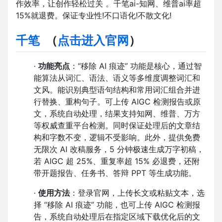
作效率，让创作轻松过关 。千笔ai-知网、维普ai率超
15%就退费。保证专业性!不口语化!不散文化!
千笔
（
点击进入官网
）
·
功能亮点
：“移除 AI 痕迹” 功能是核心，通过智
能算法从词汇、语法、语义等多维度调整词汇和
文风。能识别典型语句结构和常用词汇组合并进
行替换、重构句子。可上传 AIGC 检测报告或原
文，系统自动处理，结果支持知网、维普、万方
等权威查重平台检测。同时保证处理后的文章结
构和字数不变，逻辑不受影响。此外，提供免费
无限次 AI 改稿服务，5 分钟极速生成万字初稿，
若 AIGC 超 25%、重复率超 15% 必退费，还附
带开题报告、任务书、答辩 PPT 等生成功能。
·
使用方法
：登录官网，上传长文或粘贴文本，选
择 “移除 AI 痕迹” 功能，也可上传 AIGC 检测报
告，系统自动处理后在指定区域下载优化后的文